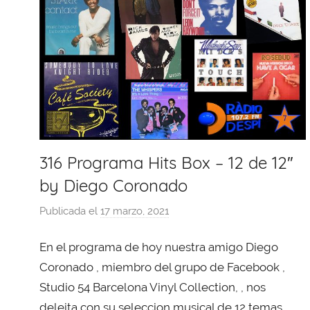
316 Programa Hits Box – 12 de 12″
by Diego Coronado
Publicada el
17 marzo, 2021
p
o
En el programa de hoy nuestra amigo Diego
r
X
Coronado , miembro del grupo de Facebook ,
a
Studio 54 Barcelona Vinyl Collection, , nos
v
deleita con su seleccion musical de 12 temas