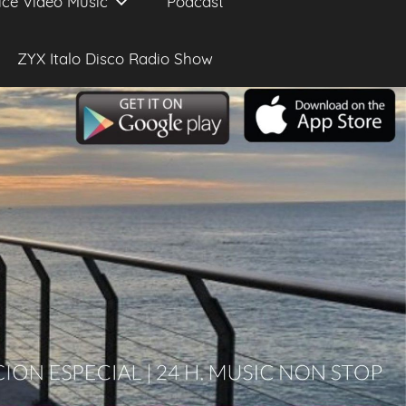
ice Video Music
Podcast
ZYX Italo Disco Radio Show