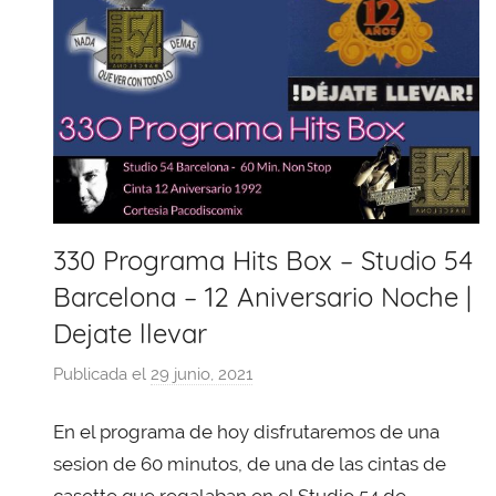
330 Programa Hits Box – Studio 54
Barcelona – 12 Aniversario Noche |
Dejate llevar
Publicada el
29 junio, 2021
p
o
En el programa de hoy disfrutaremos de una
r
X
sesion de 60 minutos, de una de las cintas de
a
casette que regalaban en el Studio 54 de