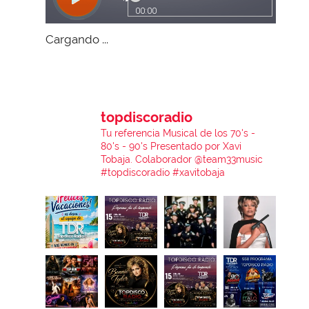
Cargando ...
topdiscoradio
Tu referencia Musical de los 70's -
80's - 90's
Presentado por Xavi
Tobaja.
Colaborador @team33music
#topdiscoradio #xavitobaja