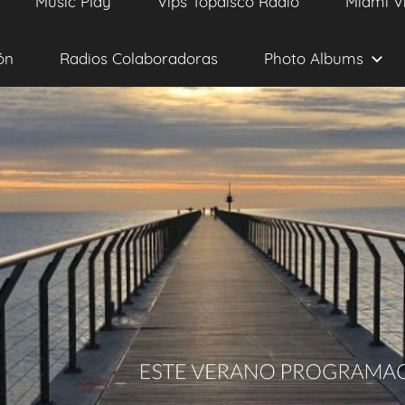
Music Play
Vips Topdisco Radio
Miami V
ón
Radios Colaboradoras
Photo Albums