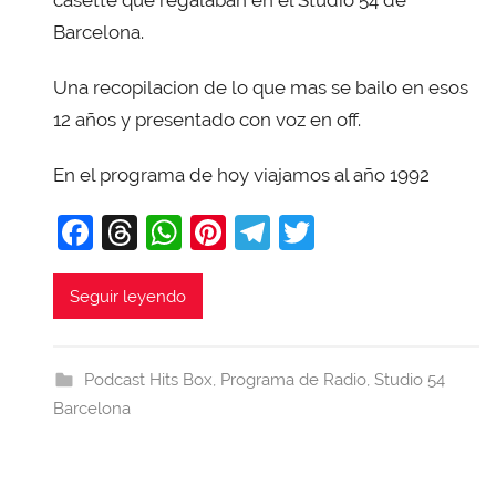
v
Barcelona.
i
T
Una recopilacion de lo que mas se bailo en esos
o
12 años y presentado con voz en off.
b
a
En el programa de hoy viajamos al año 1992
j
F
T
W
Pi
T
T
a
a
hr
h
nt
el
w
c
e
at
er
e
itt
Seguir leyendo
e
a
s
e
gr
er
b
d
A
st
a
Podcast Hits Box
,
Programa de Radio
,
Studio 54
o
s
p
m
Barcelona
o
p
k