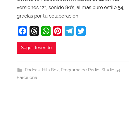
i
versiones 12″, sonido 80’s, al mas puro estilo 54,
T
gracias por tu colaboracion.
o
b
F
T
W
Pi
T
T
a
a
hr
h
nt
el
w
j
c
e
at
er
e
itt
Seguir leyendo
a
e
a
s
e
gr
er
b
d
A
st
a
Podcast Hits Box
,
Programa de Radio
,
Studio 54
o
s
p
m
Barcelona
o
p
k