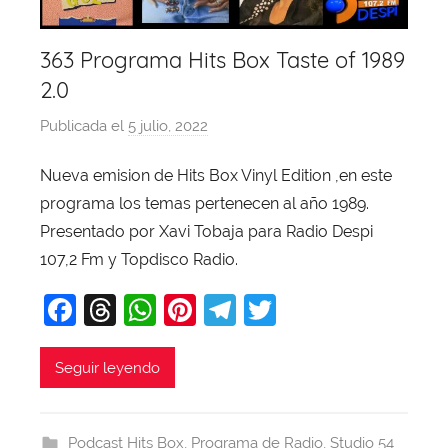
363 Programa Hits Box Taste of 1989
2.0
Publicada el
5 julio, 2022
p
o
Nueva emision de Hits Box Vinyl Edition ,en este
r
programa los temas pertenecen al año 1989.
X
a
Presentado por Xavi Tobaja para Radio Despi
v
107,2 Fm y Topdisco Radio.
i
F
T
W
Pi
T
T
T
a
hr
h
nt
el
w
o
b
c
e
at
er
e
itt
Seguir leyendo
a
e
a
s
e
gr
er
j
b
d
A
st
a
a
Podcast Hits Box
,
Programa de Radio
,
Studio 54