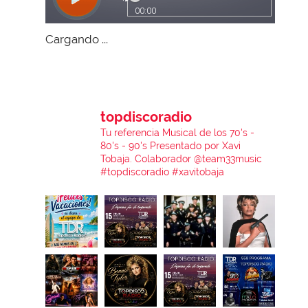
Cargando ...
topdiscoradio
Tu referencia Musical de los 70's -
80's - 90's
Presentado por Xavi
Tobaja.
Colaborador @team33music
#topdiscoradio #xavitobaja