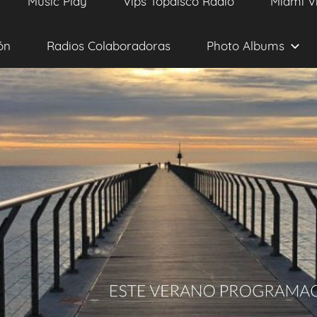
Music Play
Vips Topdisco Radio
Miami V
ón
Radios Colaboradoras
Photo Albums