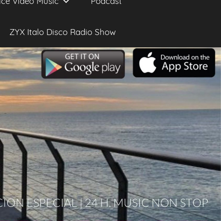
ice Video Music
Podcast
ZYX Italo Disco Radio Show