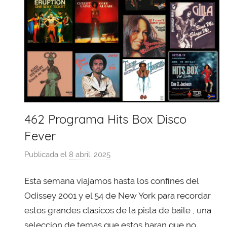
462 Programa Hits Box Disco
Fever
Publicada el
8 abril, 2025
p
o
Esta semana viajamos hasta los confines del
r
X
Odissey 2001 y el 54 de New York para recordar
a
estos grandes clasicos de la pista de baile , una
v
seleccion de temas que estos haran que no