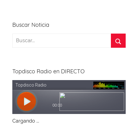
o
p
k
Buscar Noticia
Topdisco Radio en DIRECTO
Cargando ...