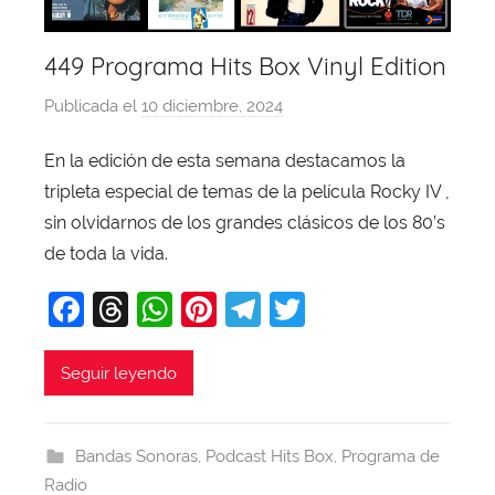
449 Programa Hits Box Vinyl Edition
Publicada el
10 diciembre, 2024
p
o
En la edición de esta semana destacamos la
r
tripleta especial de temas de la película Rocky IV ,
X
a
sin olvidarnos de los grandes clásicos de los 80’s
v
de toda la vida.
i
F
T
W
Pi
T
T
T
a
hr
h
nt
el
w
o
b
c
e
at
er
e
itt
Seguir leyendo
a
e
a
s
e
gr
er
j
b
d
A
st
a
a
Bandas Sonoras
,
Podcast Hits Box
,
Programa de
o
s
p
m
Radio