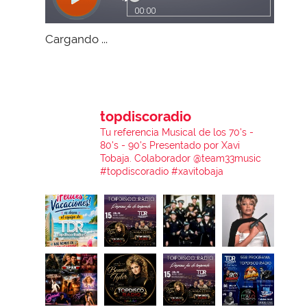
Cargando ...
topdiscoradio
Tu referencia Musical de los 70's -
80's - 90's
Presentado por Xavi
Tobaja.
Colaborador @team33music
#topdiscoradio #xavitobaja