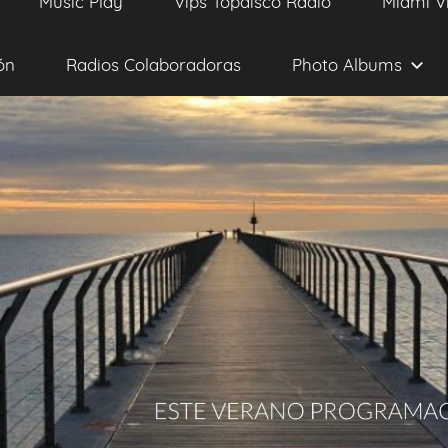
Music Play
Vips Topdisco Radio
Miami V
ón
Radios Colaboradoras
Photo Albums