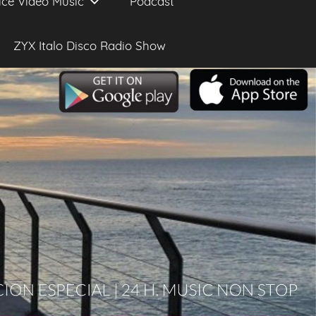
ice Video Music
Podcast
ZYX Italo Disco Radio Show