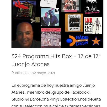
324 Programa Hits Box – 12 de 12″
Juanjo Atanes
Publicada el
12 mayo, 2021
p
o
En el programa de hoy nuestra amigo Juanjo
r
X
Atanes , miembro del grupo de Facebook ,
a
Studio 54 Barcelona Vinyl Collection,nos deleita
v
con su seleccion musical de 12 temas versiones