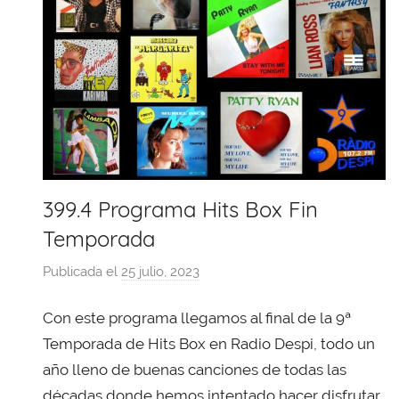
399.4 Programa Hits Box Fin
Temporada
Publicada el
25 julio, 2023
p
o
Con este programa llegamos al final de la 9ª
r
X
Temporada de Hits Box en Radio Despi, todo un
a
año lleno de buenas canciones de todas las
v
décadas donde hemos intentado hacer disfrutar