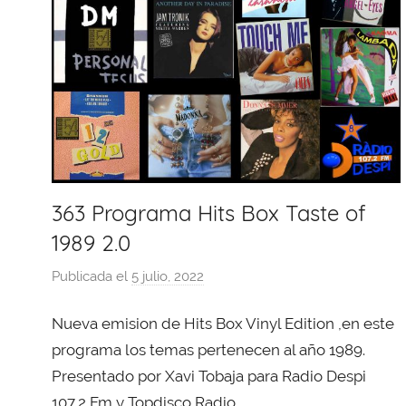
363 Programa Hits Box Taste of
1989 2.0
Publicada el
5 julio, 2022
p
o
Nueva emision de Hits Box Vinyl Edition ,en este
r
X
programa los temas pertenecen al año 1989.
a
Presentado por Xavi Tobaja para Radio Despi
v
107,2 Fm y Topdisco Radio.