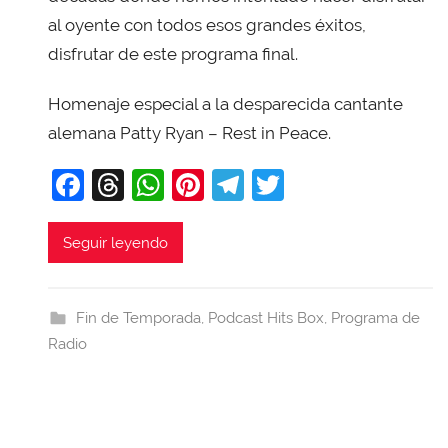
i
al oyente con todos esos grandes éxitos,
T
disfrutar de este programa final.
o
b
Homenaje especial a la desparecida cantante
a
alemana Patty Ryan – Rest in Peace.
j
a
F
T
W
Pi
T
T
a
hr
h
nt
el
w
c
e
at
er
e
itt
Seguir leyendo
e
a
s
e
gr
er
b
d
A
st
a
Fin de Temporada
,
Podcast Hits Box
,
Programa de
o
s
p
m
Radio
o
p
k