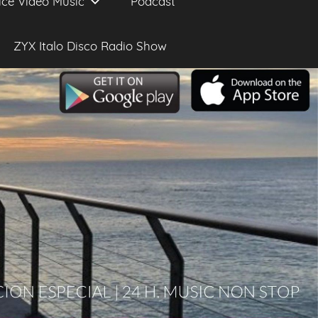
ice Video Music
Podcast
ZYX Italo Disco Radio Show