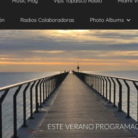
Music Play
Vips Topdisco Radio
Miami V
ón
Radios Colaboradoras
Photo Albums