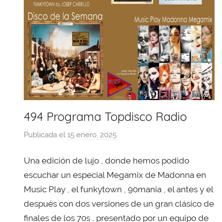
494 Programa Topdisco Radio
Publicada el
15 enero, 2025
p
o
Una edición de lujo , donde hemos podido
r
X
escuchar un especial Megamix de Madonna en
a
Music Play , el funkytown , 90mania , el antes y el
v
después con dos versiones de un gran clásico de
i
finales de los 70s , presentado por un equipo de