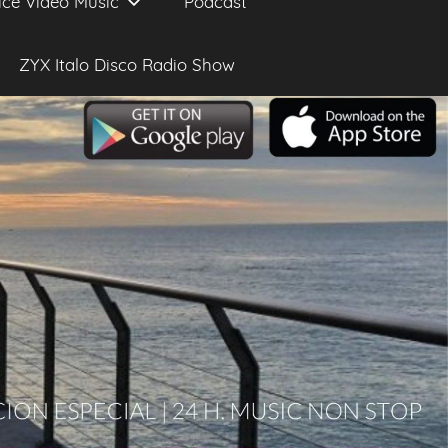
ice Video Music
Podcast
ZYX Italo Disco Radio Show