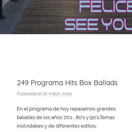
249 Programa Hits Box Ballads
Publicada el
22 mayo, 2019
p
o
En el programa de hoy repasamos grandes
r
X
baladas de los años 70’s , 80’s y 90’s.Temas
a
inolvidabes y de diferentes estilos.
v