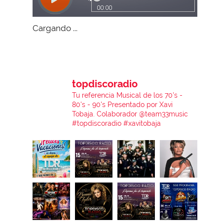
Cargando ...
topdiscoradio
Tu referencia Musical de los 70's -
80's - 90's
Presentado por Xavi
Tobaja.
Colaborador @team33music
#topdiscoradio #xavitobaja