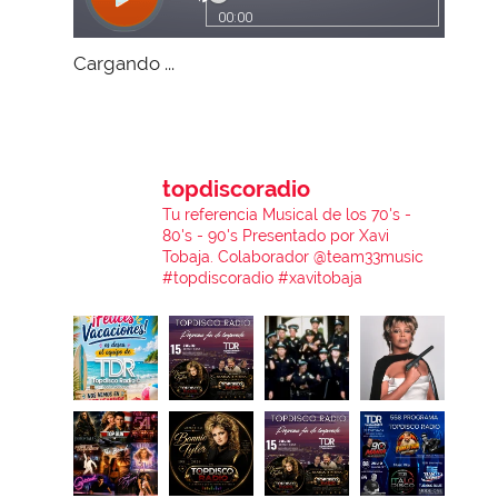
Cargando ...
topdiscoradio
Tu referencia Musical de los 70's -
80's - 90's
Presentado por Xavi
Tobaja.
Colaborador @team33music
#topdiscoradio #xavitobaja