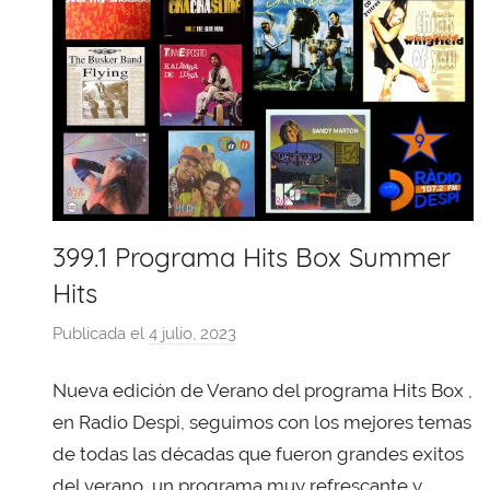
399.1 Programa Hits Box Summer
Hits
Publicada el
4 julio, 2023
p
o
Nueva edición de Verano del programa Hits Box ,
r
X
en Radio Despi, seguimos con los mejores temas
a
de todas las décadas que fueron grandes exitos
v
del verano, un programa muy refrescante y