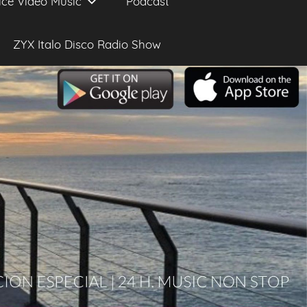
ice Video Music
Podcast
ZYX Italo Disco Radio Show