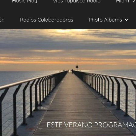
Music Play
Vips Topdisco Radio
Miami V
ón
Radios Colaboradoras
Photo Albums