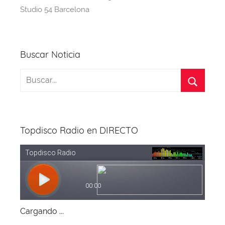
o
s
p
m
Studio 54 Barcelona
o
p
k
Buscar Noticia
Topdisco Radio en DIRECTO
Cargando ...