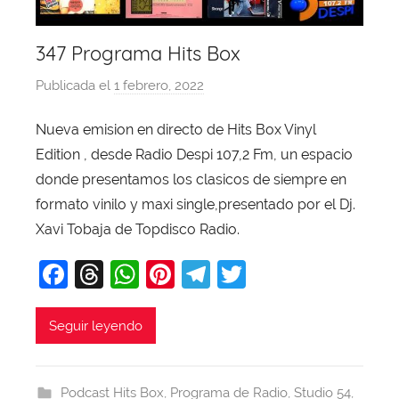
347 Programa Hits Box
Publicada el
1 febrero, 2022
p
o
Nueva emision en directo de Hits Box Vinyl
r
Edition , desde Radio Despi 107,2 Fm, un espacio
X
a
donde presentamos los clasicos de siempre en
v
formato vinilo y maxi single,presentado por el Dj.
i
Xavi Tobaja de Topdisco Radio.
T
F
T
W
Pi
T
T
o
b
a
hr
h
nt
el
w
a
c
e
at
er
e
itt
Seguir leyendo
j
e
a
s
e
gr
er
a
b
d
A
st
a
Podcast Hits Box
,
Programa de Radio
,
Studio 54
,