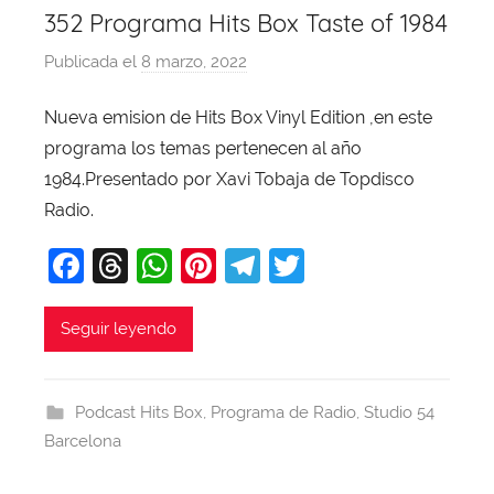
352 Programa Hits Box Taste of 1984
Publicada el
8 marzo, 2022
p
o
Nueva emision de Hits Box Vinyl Edition ,en este
r
programa los temas pertenecen al año
X
a
1984.Presentado por Xavi Tobaja de Topdisco
v
Radio.
i
F
T
W
Pi
T
T
T
a
hr
h
nt
el
w
o
b
c
e
at
er
e
itt
Seguir leyendo
a
e
a
s
e
gr
er
j
b
d
A
st
a
a
Podcast Hits Box
,
Programa de Radio
,
Studio 54
o
s
p
m
Barcelona
o
p