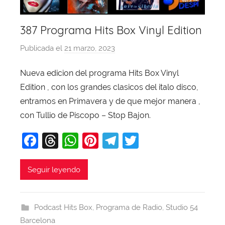
387 Programa Hits Box Vinyl Edition
Publicada el
21 marzo, 2023
p
o
Nueva edicion del programa Hits Box Vinyl
r
Edition , con los grandes clasicos del italo disco,
X
a
entramos en Primavera y de que mejor manera ,
v
con Tullio de Piscopo – Stop Bajon.
i
F
T
W
Pi
T
T
T
a
hr
h
nt
el
w
o
b
c
e
at
er
e
itt
Seguir leyendo
a
e
a
s
e
gr
er
j
b
d
A
st
a
a
Podcast Hits Box
,
Programa de Radio
,
Studio 54
o
s
p
m
Barcelona