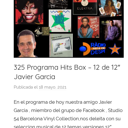
325 Programa Hits Box – 12 de 12″
Javier Garcia
Publicada el
18 mayo, 2021
p
o
En el programa de hoy nuestra amigo Javier
r
X
Garcia , miembro del grupo de Facebook , Studio
a
54 Barcelona Vinyl Collection,nos deleita con su
v
seleccion musical de 12 temas versiones 12″,