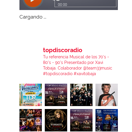
Cargando ...
topdiscoradio
Tu referencia Musical de los 70's -
80's - 90's
Presentado por Xavi
Tobaja.
Colaborador @team33music
#topdiscoradio #xavitobaja