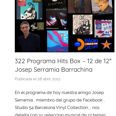
322 Programa Hits Box – 12 de 12″
Josep Serramia Barrachina
Publicada el
28 abril, 2021
p
o
En el programa de hoy nuestra amigo Josep
r
X
Serramia , miembro del grupo de Facebook ,
a
Studio 54 Barcelona Vinyl Collection, , nos
v
deleita con su seleccion musical de 12 temas