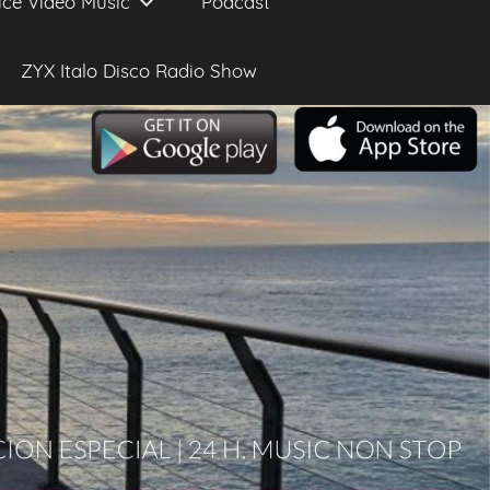
ice Video Music
Podcast
ZYX Italo Disco Radio Show