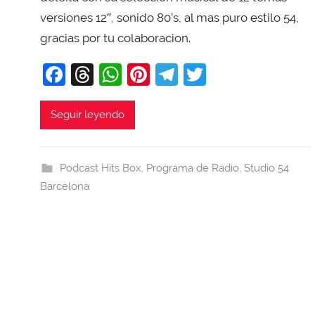
i
versiones 12″, sonido 80’s, al mas puro estilo 54,
T
gracias por tu colaboracion.
o
b
F
T
W
Pi
T
T
a
a
hr
h
nt
el
w
j
c
e
at
er
e
itt
Seguir leyendo
a
e
a
s
e
gr
er
b
d
A
st
a
Podcast Hits Box
,
Programa de Radio
,
Studio 54
o
s
p
m
Barcelona
o
p
k