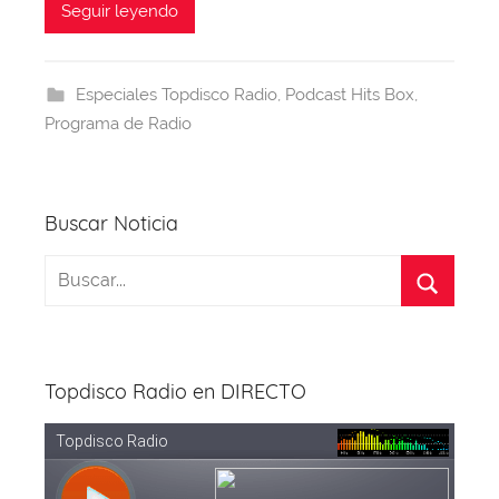
c
e
at
er
e
itt
Seguir leyendo
e
a
s
e
gr
er
b
d
A
st
a
Especiales Topdisco Radio
,
Podcast Hits Box
,
o
s
p
m
Programa de Radio
o
p
k
Buscar Noticia
Topdisco Radio en DIRECTO