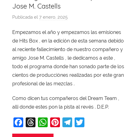
Jose M. Castells
Publicada el
7 enero, 2025
p
o
Empezamos el año y empezamos las emisiones
r
de Hits Box , en la edición de esta semana debido
X
a
al reciente fallecimiento de nuestro compañero y
v
amigo Jose M. Castells , le dedicamos a este ,
i
todo el programa donde han sonado parte de los
T
cientos de producciónes realizadas por este gran
o
profesional de las mezclas .
b
a
Como dicen tus compañeros del Dream Team ,
j
alli donde estes pon la pista al revés . D.E.P.
a
F
T
W
Pi
T
T
a
hr
h
nt
el
w