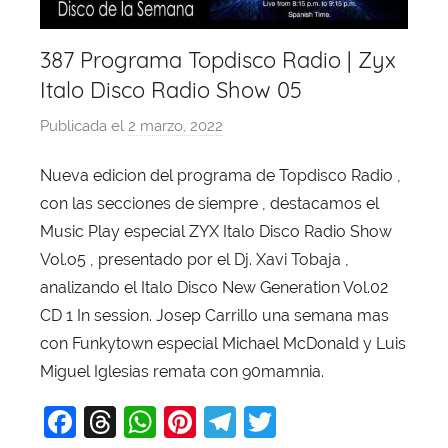
387 Programa Topdisco Radio | Zyx
Italo Disco Radio Show 05
Publicada el
2 marzo, 2022
p
o
Nueva edicion del programa de Topdisco Radio ,
r
con las secciones de siempre , destacamos el
X
a
Music Play especial ZYX Italo Disco Radio Show
v
Vol.o5 , presentado por el Dj. Xavi Tobaja ,
i
analizando el Italo Disco New Generation Vol.02
T
CD 1 In session. Josep Carrillo una semana mas
o
con Funkytown especial Michael McDonald y Luis
b
Miguel Iglesias remata con 90mamnia.
a
j
F
T
W
Pi
T
T
a