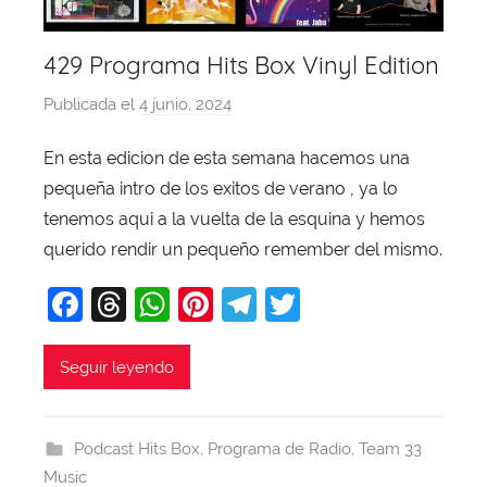
429 Programa Hits Box Vinyl Edition
Publicada el
4 junio, 2024
p
o
En esta edicion de esta semana hacemos una
r
pequeña intro de los exitos de verano , ya lo
X
a
tenemos aqui a la vuelta de la esquina y hemos
v
querido rendir un pequeño remember del mismo.
i
F
T
W
Pi
T
T
T
a
hr
h
nt
el
w
o
b
c
e
at
er
e
itt
Seguir leyendo
a
e
a
s
e
gr
er
j
b
d
A
st
a
a
Podcast Hits Box
,
Programa de Radio
,
Team 33
o
s
p
m
Music