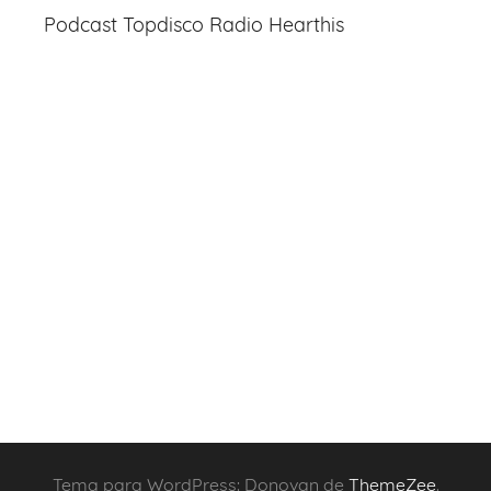
Podcast Topdisco Radio Hearthis
Tema para WordPress: Donovan de
ThemeZee
.