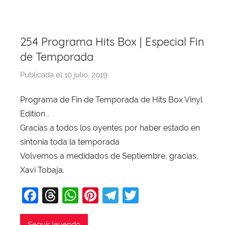
o
p
k
254 Programa Hits Box | Especial Fin
de Temporada
Publicada el
10 julio, 2019
p
o
Programa de Fin de Temporada de Hits Box Vinyl
r
Edition .
X
a
Gracias a todos los oyentes por haber estado en
v
sintonia toda la temporada
i
Volvemos a medidados de Septiembre, gracias,
T
Xavi Tobaja.
o
F
T
W
Pi
T
T
b
a
a
hr
h
nt
el
w
j
Seguir leyendo