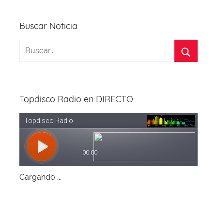
o
p
k
Buscar Noticia
Topdisco Radio en DIRECTO
Cargando ...