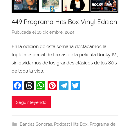
449 Programa Hits Box Vinyl Edition
Publicada el
10 diciembre, 2024
p
o
En la edición de esta semana destacamos la
r
tripleta especial de temas de la película Rocky IV ,
X
a
sin olvidarnos de los grandes clásicos de los 80’s
v
de toda la vida.
i
F
T
W
Pi
T
T
T
a
hr
h
nt
el
w
o
b
c
e
at
er
e
itt
Seguir leyendo
a
e
a
s
e
gr
er
j
b
d
A
st
a
a
Bandas Sonoras
,
Podcast Hits Box
,
Programa de