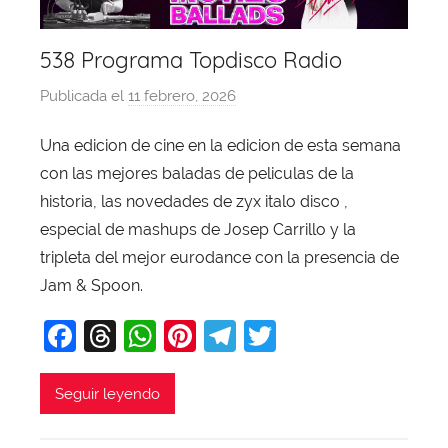
538 Programa Topdisco Radio
Publicada el
11 febrero, 2026
p
o
Una edicion de cine en la edicion de esta semana
r
con las mejores baladas de peliculas de la
X
a
historia, las novedades de zyx italo disco ,
v
especial de mashups de Josep Carrillo y la
i
tripleta del mejor eurodance con la presencia de
T
Jam & Spoon.
o
F
T
W
Pi
T
T
b
a
a
hr
h
nt
el
w
j
c
e
at
er
e
itt
Seguir leyendo
a
e
a
s
e
gr
er