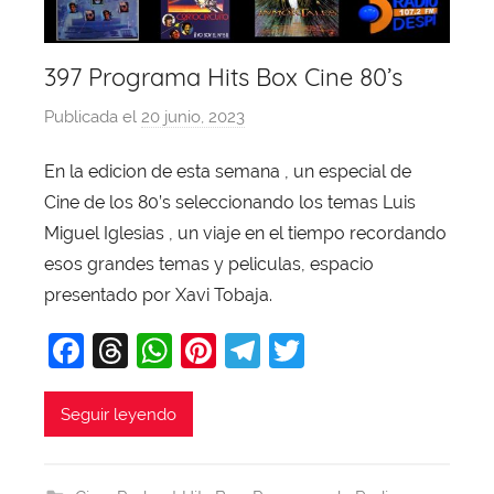
397 Programa Hits Box Cine 80’s
Publicada el
20 junio, 2023
p
o
En la edicion de esta semana , un especial de
r
Cine de los 80’s seleccionando los temas Luis
X
a
Miguel Iglesias , un viaje en el tiempo recordando
v
esos grandes temas y peliculas, espacio
i
presentado por Xavi Tobaja.
T
F
T
W
Pi
T
T
o
b
a
hr
h
nt
el
w
a
c
e
at
er
e
itt
Seguir leyendo
j
e
a
s
e
gr
er
a
b
d
A
st
a