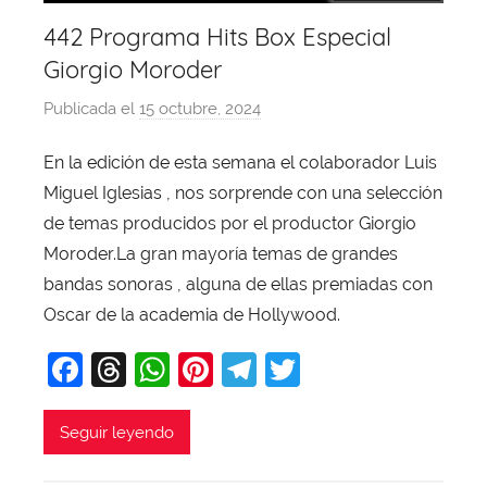
442 Programa Hits Box Especial
Giorgio Moroder
Publicada el
15 octubre, 2024
p
o
En la edición de esta semana el colaborador Luis
r
Miguel Iglesias , nos sorprende con una selección
X
a
de temas producidos por el productor Giorgio
v
Moroder.La gran mayoría temas de grandes
i
bandas sonoras , alguna de ellas premiadas con
T
Oscar de la academia de Hollywood.
o
F
T
W
Pi
T
T
b
a
a
hr
h
nt
el
w
j
c
e
at
er
e
itt
Seguir leyendo
a
e
a
s
e
gr
er