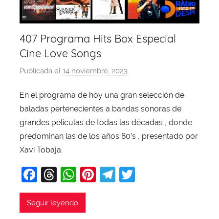
407 Programa Hits Box Especial
Cine Love Songs
Publicada el
14 noviembre, 2023
p
o
En el programa de hoy una gran selección de
r
baladas pertenecientes a bandas sonoras de
X
a
grandes películas de todas las décadas , donde
v
predominan las de los años 80’s , presentado por
i
Xavi Tobaja.
T
F
T
W
Pi
T
T
o
b
a
hr
h
nt
el
w
a
c
e
at
er
e
itt
Seguir leyendo
j