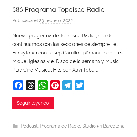
386 Programa Topdisco Radio
Publicada el
23 febrero, 2022
p
o
Nuevo programa de Topdisco Radio , donde
r
continuamos con las secciones de siempre , el
X
a
Funkytown con Josep Carrillo , 90mania con Luis
v
Miguel Iglesias y el Disco de la semana y Music
i
Play Cine Musical Hits con Xavi Tobaja.
T
F
T
W
Pi
T
T
o
b
a
hr
h
nt
el
w
a
c
e
at
er
e
itt
Seguir leyendo
j
e
a
s
e
gr
er
a
b
d
A
st
a
Podcast
,
Programa de Radio
,
Studio 54 Barcelona
o
s
p
m