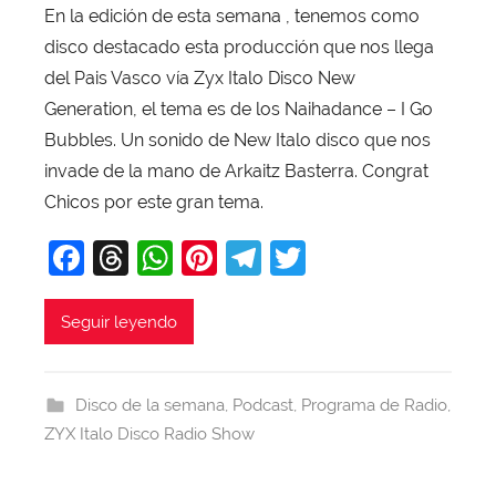
En la edición de esta semana , tenemos como
r
disco destacado esta producción que nos llega
X
a
del Pais Vasco vía Zyx Italo Disco New
v
Generation, el tema es de los Naihadance – I Go
i
Bubbles. Un sonido de New Italo disco que nos
T
invade de la mano de Arkaitz Basterra. Congrat
o
Chicos por este gran tema.
b
F
T
W
Pi
T
T
a
j
a
hr
h
nt
el
w
a
c
e
at
er
e
itt
Seguir leyendo
e
a
s
e
gr
er
b
d
A
st
a
Disco de la semana
,
Podcast
,
Programa de Radio
,
o
s
p
m
ZYX Italo Disco Radio Show
o
p