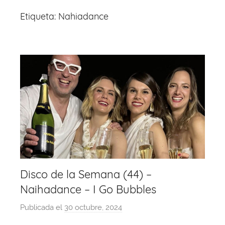
Etiqueta:
Nahiadance
Disco de la Semana (44) –
Naihadance – I Go Bubbles
Publicada el
30 octubre, 2024
p
o