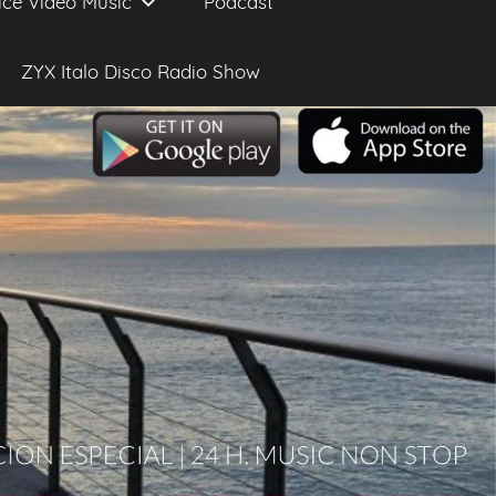
ice Video Music
Podcast
ZYX Italo Disco Radio Show