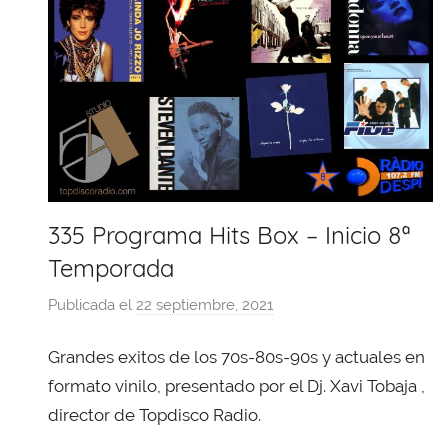
335 Programa Hits Box – Inicio 8ª
Temporada
Publicada el
22 septiembre, 2021
p
o
Grandes exitos de los 70s-80s-90s y actuales en
r
X
formato vinilo, presentado por el Dj. Xavi Tobaja ,
a
director de Topdisco Radio.
v