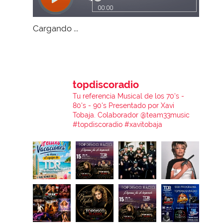
Cargando ...
topdiscoradio
Tu referencia Musical de los 70's -
80's - 90's
Presentado por Xavi
Tobaja.
Colaborador @team33music
#topdiscoradio #xavitobaja