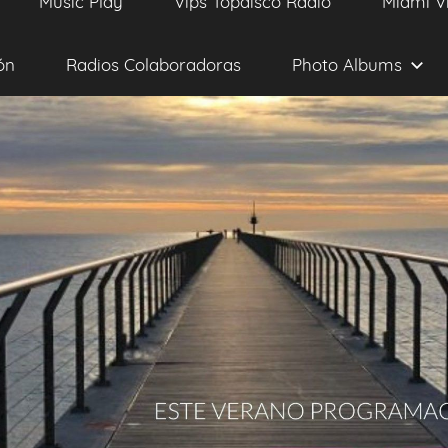
Music Play
Vips Topdisco Radio
Miami V
ón
Radios Colaboradoras
Photo Albums