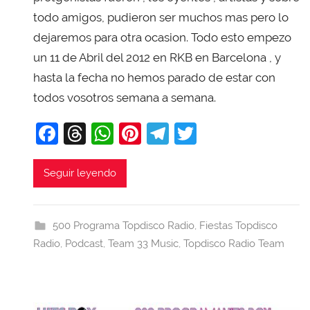
i
todo amigos, pudieron ser muchos mas pero lo
T
dejaremos para otra ocasion. Todo esto empezo
o
un 11 de Abril del 2012 en RKB en Barcelona , y
b
hasta la fecha no hemos parado de estar con
a
todos vosotros semana a semana.
j
a
F
T
W
Pi
T
T
a
hr
h
nt
el
w
c
e
at
er
e
itt
Seguir leyendo
e
a
s
e
gr
er
b
d
A
st
a
500 Programa Topdisco Radio
,
Fiestas Topdisco
o
s
p
m
Radio
,
Podcast
,
Team 33 Music
,
Topdisco Radio Team
o
p
k