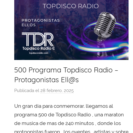
500 Programa Topdisco Radio –
Protagonistas Ell@s
Publicada el
28 febrero, 2025
p
o
Un gran dia para conmemorar. llegamos al
r
X
programa 500 de Topdisco Radio , una maraton
a
de musica de mas de 240 minutos , donde los
v
protgonistas fueron , los oyentes , artistas y sobre