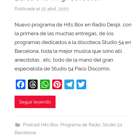
Publicada el
22 abril, 2020
p
o
Nuevo programa de Hits Box en Radio Despi, con
r
X
la primera de las muchas entregas, de los
a
programas dedicados a la discoteca Studio 54 en
v
Barcelona, toda la mejor musica que sono alli ,
i
anecdotas , etc, todo de la mano del gran
T
especialista de Studio 54 Paco Discomix.
o
b
F
T
W
Pi
T
T
a
a
hr
h
nt
el
w
j
c
e
at
er
e
itt
Seguir leyendo
a
e
a
s
e
gr
er
b
d
A
st
a
Podcast Hits Box
,
Programa de Radio
,
Studio 54
o
s
p
m
Barcelona