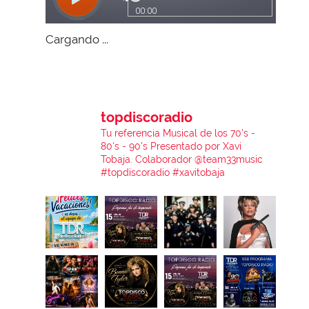
Cargando ...
topdiscoradio
Tu referencia Musical de los 70's -
80's - 90's
Presentado por Xavi
Tobaja.
Colaborador @team33music
#topdiscoradio #xavitobaja