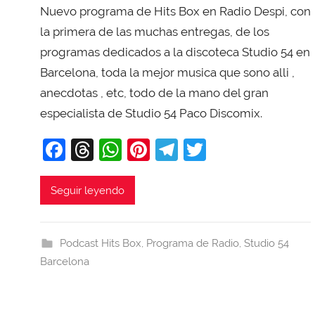
Nuevo programa de Hits Box en Radio Despi, con
r
X
la primera de las muchas entregas, de los
a
programas dedicados a la discoteca Studio 54 en
v
Barcelona, toda la mejor musica que sono alli ,
i
anecdotas , etc, todo de la mano del gran
T
especialista de Studio 54 Paco Discomix.
o
b
F
T
W
Pi
T
T
a
a
hr
h
nt
el
w
j
c
e
at
er
e
itt
Seguir leyendo
a
e
a
s
e
gr
er
b
d
A
st
a
Podcast Hits Box
,
Programa de Radio
,
Studio 54
o
s
p
m
Barcelona
o
p
k