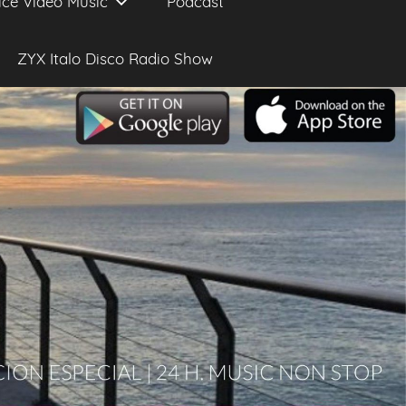
ice Video Music
Podcast
ZYX Italo Disco Radio Show