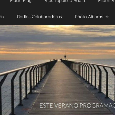
Music Play
Vips Topdisco Radio
Miami V
ón
Radios Colaboradoras
Photo Albums