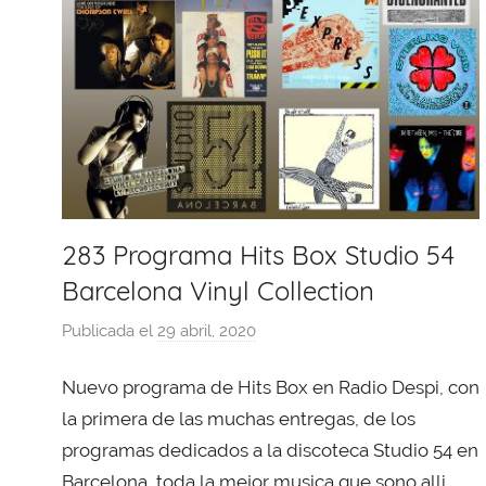
283 Programa Hits Box Studio 54
Barcelona Vinyl Collection
Publicada el
29 abril, 2020
p
o
Nuevo programa de Hits Box en Radio Despi, con
r
X
la primera de las muchas entregas, de los
a
programas dedicados a la discoteca Studio 54 en
v
Barcelona, toda la mejor musica que sono alli ,