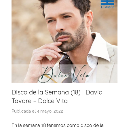
Disco de la Semana (18) | David
Tavare – Dolce Vita
Publicada el
4 mayo, 2022
p
o
En la semana 18 tenemos como disco de la
r