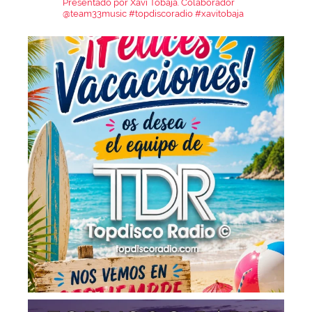
Presentado por Xavi Tobaja.
Colaborador
@team33music
#topdiscoradio #xavitobaja