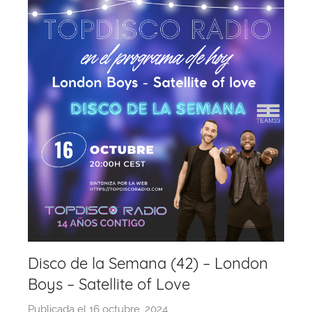
Disco de la Semana (42) – London
Boys – Satellite of Love
Publicada el
16 octubre, 2024
p