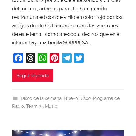
todos los fans por su excelente sonido y calidad
o
del mismo , ademas para ello han querido
b
realizar una edicion de vinilo en color rojo por los
a
amigos de «In Out Records» con dos versiones
j
de este tema , como anecdota deciros que en el
a
interior hay una bonita SORPRESA .
F
T
W
Pi
T
T
a
hr
h
nt
el
w
c
e
at
er
e
itt
Seguir leyendo
e
a
s
e
gr
er
b
d
A
st
a
Disco de la semana
,
Nuevo Disco
,
Programa de
o
s
p
m
Radio
,
Team 33 Music
o
p
k