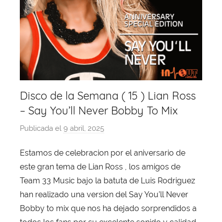
Disco de la Semana ( 15 ) Lian Ross
– Say You’ll Never Bobby To Mix
Publicada el
9 abril, 2025
p
o
Estamos de celebracion por el aniversario de
r
este gran tema de Lian Ross , los amigos de
X
a
Team 33 Music bajo la batuta de Luis Rodriguez
v
han realizado una version del Say You’ll Never
i
Bobby to mix que nos ha dejado sorprendidos a
T