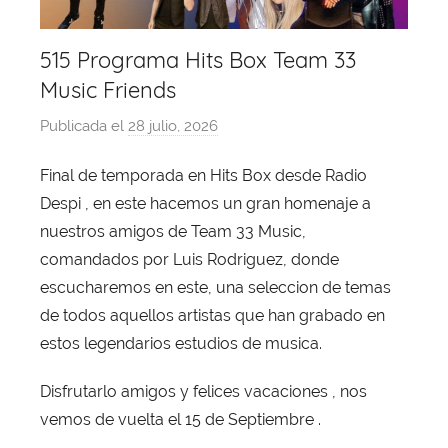
515 Programa Hits Box Team 33
Music Friends
Publicada el
28 julio, 2026
p
o
Final de temporada en Hits Box desde Radio
r
Despi , en este hacemos un gran homenaje a
X
a
nuestros amigos de Team 33 Music,
v
comandados por Luis Rodriguez, donde
i
escucharemos en este, una seleccion de temas
T
de todos aquellos artistas que han grabado en
o
estos legendarios estudios de musica.
b
a
Disfrutarlo amigos y felices vacaciones , nos
j
vemos de vuelta el 15 de Septiembre .
a