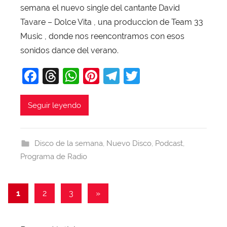
semana el nuevo single del cantante David
X
a
Tavare – Dolce Vita , una produccion de Team 33
v
Music , donde nos reencontramos con esos
i
sonidos dance del verano.
T
F
T
W
Pi
T
T
o
b
a
hr
h
nt
el
w
a
c
e
at
er
e
itt
Seguir leyendo
j
e
a
s
e
gr
er
a
b
d
A
st
a
Disco de la semana
,
Nuevo Disco
,
Podcast
,
o
s
p
m
Programa de Radio
o
p
k
Paginación
Entradas
1
2
3
»
siguientes
de