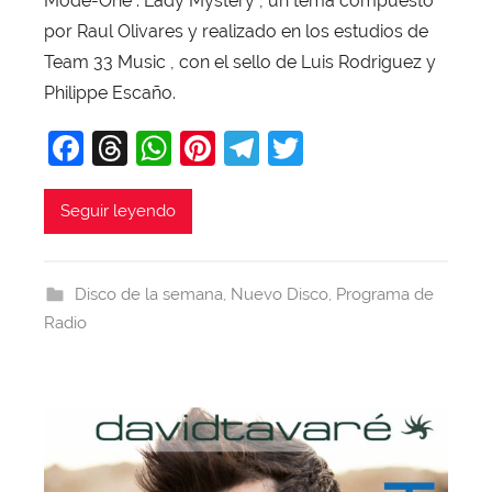
Mode-One . Lady Mystery , un tema compuesto
v
por Raul Olivares y realizado en los estudios de
i
Team 33 Music , con el sello de Luis Rodriguez y
T
Philippe Escaño.
o
F
T
W
Pi
T
T
b
a
a
hr
h
nt
el
w
j
c
e
at
er
e
itt
Seguir leyendo
a
e
a
s
e
gr
er
b
d
A
st
a
Disco de la semana
,
Nuevo Disco
,
Programa de
o
s
p
m
Radio
o
p
k