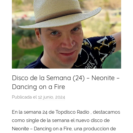
Disco de la Semana (24) – Neonite –
Dancing on a Fire
Publicada el
12 junio, 2024
p
o
En la semana 24 de Topdisco Radio , destacamos
r
como single de la semana el nuevo disco de
X
a
Neonite – Dancing on a Fire, una produccion de