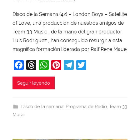
o
Disco de la Semana (42) – London Boys – Satellite
r
of Love, una producción de nuestros amigos de
X
a
Team 33 Music , de la mano del gran productor
v
Luis Rodríguez , han conseguido resurgir a esta
i
magnífica formación liderada por Ralf Rene Maue.
T
F
T
W
Pi
T
T
o
b
a
hr
h
nt
el
w
a
c
e
at
er
e
itt
Seguir leyendo
j
e
a
s
e
gr
er
a
b
d
A
st
a
Disco de la semana
,
Programa de Radio
,
Team 33
o
s
p
m
Music
o
p
k