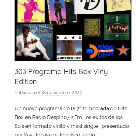
303 Programa Hits Box Vinyl
Edition
Publicada el
18 noviembre, 2020
p
o
Un nuevo programa de la 7ª temporada de Hits
r
X
Box en Radio Despi 107,2 Fm, los exitos de los
a
80’s en formato vinilo y maxi single , presentado
v
por Xavi Tobaja de Topdisco Radio.