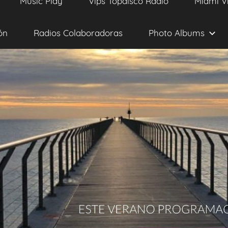
Music Play
Vips Topdisco Radio
Miami V
ón
Radios Colaboradoras
Photo Albums