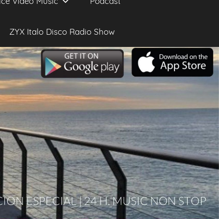
ice Video Music
Podcast
ZYX Italo Disco Radio Show