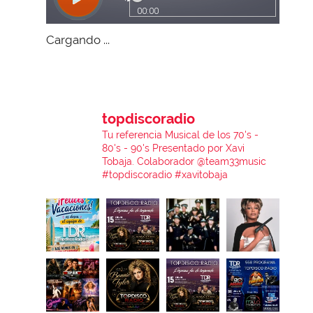
Cargando ...
topdiscoradio
Tu referencia Musical de los 70's -
80's - 90's
Presentado por Xavi
Tobaja.
Colaborador @team33music
#topdiscoradio #xavitobaja