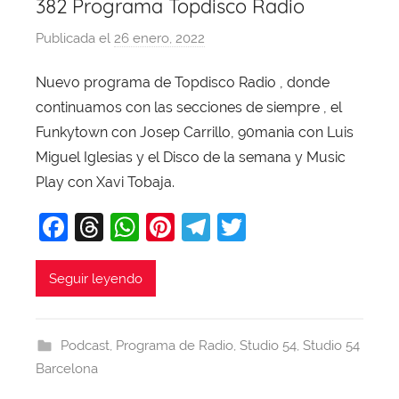
382 Programa Topdisco Radio
Publicada el
26 enero, 2022
p
o
Nuevo programa de Topdisco Radio , donde
r
continuamos con las secciones de siempre , el
X
a
Funkytown con Josep Carrillo, 90mania con Luis
v
Miguel Iglesias y el Disco de la semana y Music
i
Play con Xavi Tobaja.
T
F
T
W
Pi
T
T
o
b
a
hr
h
nt
el
w
a
c
e
at
er
e
itt
Seguir leyendo
j
e
a
s
e
gr
er
a
b
d
A
st
a
Podcast
,
Programa de Radio
,
Studio 54
,
Studio 54
o
s
p
m
Barcelona
o
p