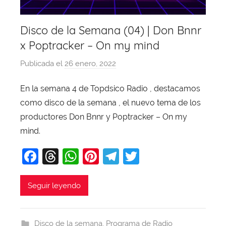
Disco de la Semana (04) | Don Bnnr
x Poptracker – On my mind
Publicada el
26 enero, 2022
p
o
En la semana 4 de Topdsico Radio , destacamos
r
como disco de la semana , el nuevo tema de los
X
a
productores Don Bnnr y Poptracker – On my
v
mind.
i
F
T
W
Pi
T
T
T
a
hr
h
nt
el
w
o
b
c
e
at
er
e
itt
Seguir leyendo
a
e
a
s
e
gr
er
j
b
d
A
st
a
a
Disco de la semana
,
Programa de Radio