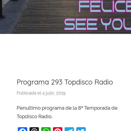
Programa 293 Topdisco Radio
Publicada el
4 julio, 2019
p
o
Penultimo programa de la 8ª Temporada de
r
X
Topdisco Radio.
a
v