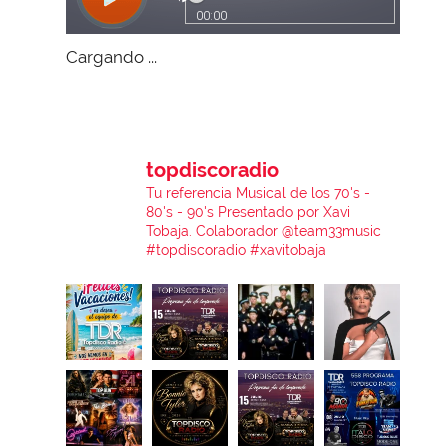
Cargando ...
topdiscoradio
Tu referencia Musical de los 70's -
80's - 90's
Presentado por Xavi
Tobaja.
Colaborador @team33music
#topdiscoradio #xavitobaja