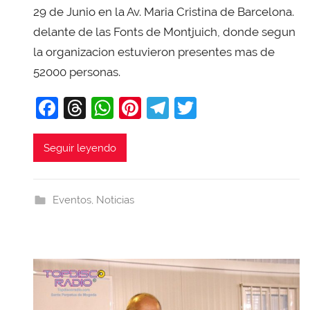
i
29 de Junio en la Av. Maria Cristina de Barcelona.
T
delante de las Fonts de Montjuich, donde segun
o
la organizacion estuvieron presentes mas de
b
52000 personas.
a
j
F
T
W
Pi
T
T
a
a
hr
h
nt
el
w
c
e
at
er
e
itt
Seguir leyendo
e
a
s
e
gr
er
b
d
A
st
a
Eventos
,
Noticias
o
s
p
m
o
p
k