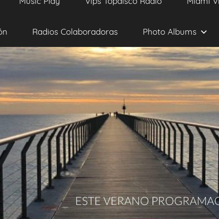
Music Play
Vips Topdisco Radio
Miami V
ón
Radios Colaboradoras
Photo Albums