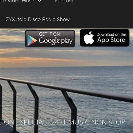
ice Video Music
Podcast
ZYX Italo Disco Radio Show