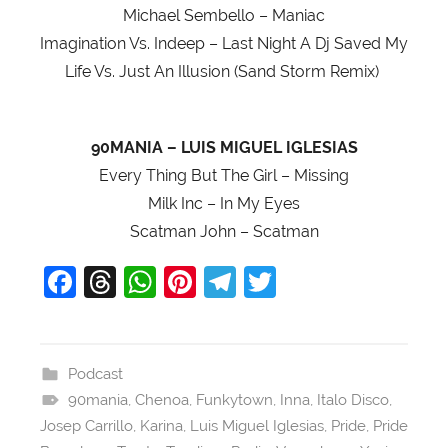
Michael Sembello – Maniac
Imagination Vs. Indeep – Last Night A Dj Saved My
Life Vs. Just An Illusion (Sand Storm Remix)
90MANIA – LUIS MIGUEL IGLESIAS
Every Thing But The Girl – Missing
Milk Inc – In My Eyes
Scatman John – Scatman
F
T
W
Pi
T
T
a
hr
h
nt
el
w
c
e
at
er
e
itt
e
a
s
e
gr
er
Podcast
90mania
b
d
,
Chenoa
A
,
Funkytown
st
a
,
Inna
,
Italo Disco
,
Josep Carrillo
,
Karina
,
Luis Miguel Iglesias
,
Pride
,
Pride
o
s
p
m