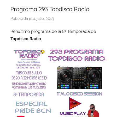
Programa 293 Topdisco Radio
Publicada el
4 julio, 2019
p
o
Penultimo programa de la 8ª Temporada de
r
Topdisco Radio
.
X
a
v
i
T
o
b
a
j
a