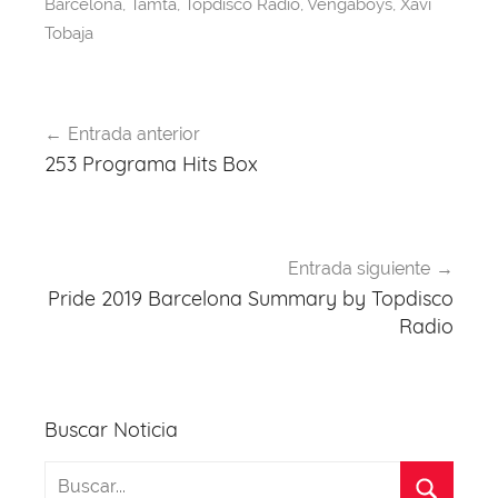
Barcelona
,
Tamta
,
Topdisco Radio
,
Vengaboys
,
Xavi
o
p
Tobaja
k
Navegación
Entrada anterior
de
253 Programa Hits Box
entradas
Entrada siguiente
Pride 2019 Barcelona Summary by Topdisco
Radio
Buscar Noticia