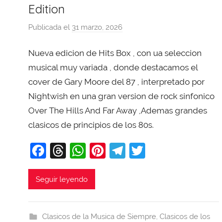
Edition
Publicada el
31 marzo, 2026
p
o
Nueva edicion de Hits Box , con ua seleccion
r
X
musical muy variada , donde destacamos el
a
cover de Gary Moore del 87 , interpretado por
v
Nightwish en una gran version de rock sinfonico
i
Over The Hills And Far Away ,Ademas grandes
T
clasicos de principios de los 80s.
o
b
F
T
W
Pi
T
T
a
a
hr
h
nt
el
w
j
c
e
at
er
e
itt
Seguir leyendo
a
e
a
s
e
gr
er
b
d
A
st
a
Clasicos de la Musica de Siempre
,
Clasicos de los