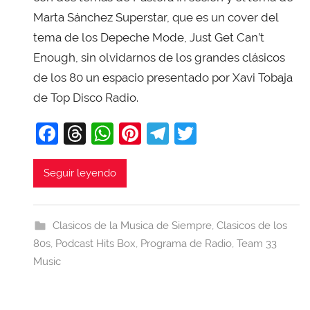
i
Marta Sánchez Superstar, que es un cover del
T
tema de los Depeche Mode, Just Get Can’t
o
Enough, sin olvidarnos de los grandes clásicos
b
de los 80 un espacio presentado por Xavi Tobaja
a
de Top Disco Radio.
j
a
F
T
W
Pi
T
T
a
hr
h
nt
el
w
c
e
at
er
e
itt
Seguir leyendo
e
a
s
e
gr
er
b
d
A
st
a
Clasicos de la Musica de Siempre
,
Clasicos de los
o
s
p
m
80s
,
Podcast Hits Box
,
Programa de Radio
,
Team 33
o
p
Music
k