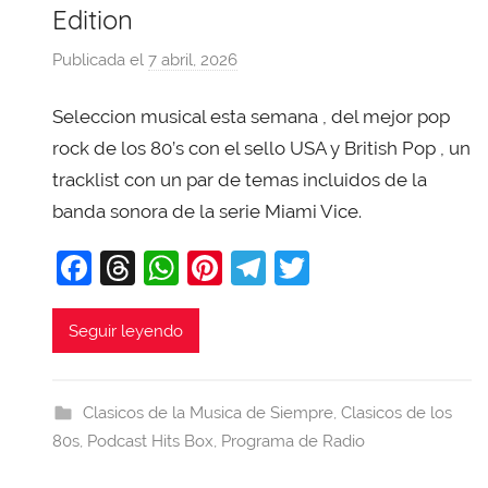
Edition
Publicada el
7 abril, 2026
p
o
Seleccion musical esta semana , del mejor pop
r
X
rock de los 80’s con el sello USA y British Pop , un
a
tracklist con un par de temas incluidos de la
v
banda sonora de la serie Miami Vice.
i
F
T
W
Pi
T
T
T
o
a
hr
h
nt
el
w
b
c
e
at
er
e
itt
Seguir leyendo
a
e
a
s
e
gr
er
j
b
d
A
st
a
a
Clasicos de la Musica de Siempre
,
Clasicos de los
o
s
p
m
80s
,
Podcast Hits Box
,
Programa de Radio
o
p