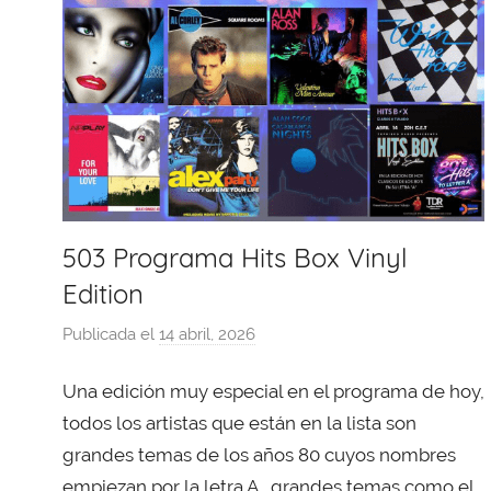
503 Programa Hits Box Vinyl
Edition
Publicada el
14 abril, 2026
p
o
Una edición muy especial en el programa de hoy,
r
X
todos los artistas que están en la lista son
a
grandes temas de los años 80 cuyos nombres
v
empiezan por la letra A , grandes temas como el