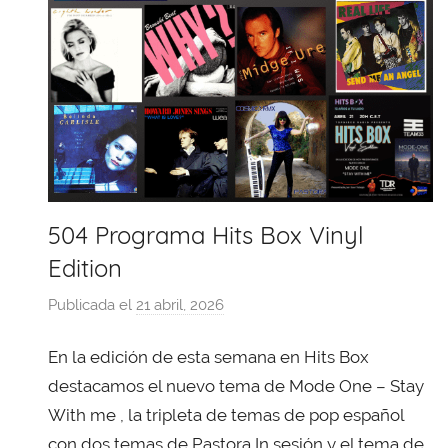
504 Programa Hits Box Vinyl
Edition
Publicada el
21 abril, 2026
p
o
En la edición de esta semana en Hits Box
r
X
destacamos el nuevo tema de Mode One – Stay
a
With me , la tripleta de temas de pop español
v
con dos temas de Pastora In sesión y el tema de