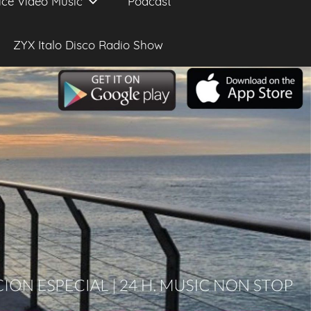
ice Video Music
Podcast
ZYX Italo Disco Radio Show