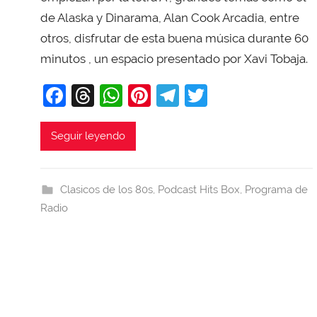
i
de Alaska y Dinarama, Alan Cook Arcadia, entre
T
otros, disfrutar de esta buena música durante 60
o
minutos , un espacio presentado por Xavi Tobaja.
b
a
F
T
W
Pi
T
T
j
a
hr
h
nt
el
w
a
c
e
at
er
e
itt
Seguir leyendo
e
a
s
e
gr
er
b
d
A
st
a
Clasicos de los 80s
,
Podcast Hits Box
,
Programa de
o
s
p
m
Radio
o
p
k