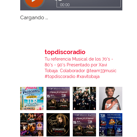
Cargando ...
topdiscoradio
Tu referencia Musical de los 70's -
80's - 90's
Presentado por Xavi
Tobaja.
Colaborador @team33music
#topdiscoradio #xavitobaja