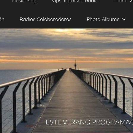
Music Play
Vips Topdisco Radio
Miami V
ón
Radios Colaboradoras
Photo Albums