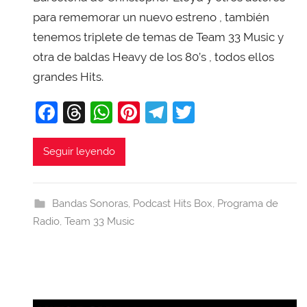
i
para rememorar un nuevo estreno , también
T
tenemos triplete de temas de Team 33 Music y
o
otra de baldas Heavy de los 80’s , todos ellos
b
grandes Hits.
a
j
F
T
W
Pi
T
T
a
a
hr
h
nt
el
w
c
e
at
er
e
itt
Seguir leyendo
e
a
s
e
gr
er
b
d
A
st
a
Bandas Sonoras
,
Podcast Hits Box
,
Programa de
o
s
p
m
Radio
,
Team 33 Music
o
p
k