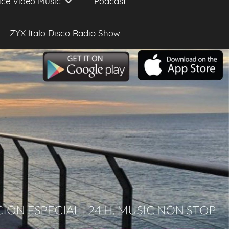
ice Video Music
Podcast
ZYX Italo Disco Radio Show