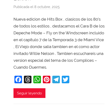
Publicada el
8 octubre, 2025
p
o
Nueva edicion de Hits Box , clasicos de los 80’s
r
X
de todos los estilos , destacamos el Cara B de los
a
Depeche Mode – Fly on the Windscreen incluido
v
en el capitulo 7 de la Temporada 3 de Miami Vice
i
, El Viejo donde salia tambien en el como actor
T
invitado Willie Nelson . Tambien escuchareis una
o
version especial del tema de los Complices –
b
Cuando Duermes.
a
j
F
T
W
Pi
T
T
a
a
hr
h
nt
el
w
c
e
at
er
e
itt
Seguir leyendo
e
a
s
e
gr
er