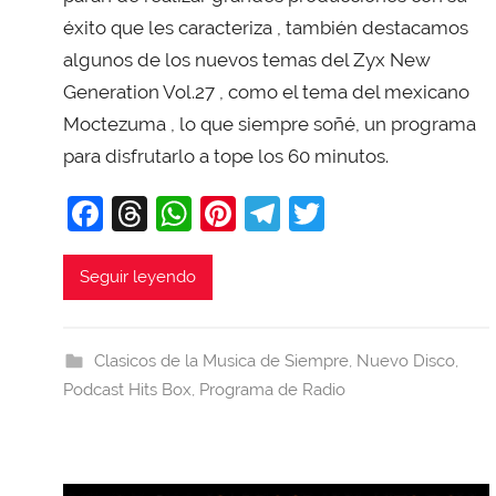
i
éxito que les caracteriza , también destacamos
T
algunos de los nuevos temas del Zyx New
o
Generation Vol.27 , como el tema del mexicano
b
Moctezuma , lo que siempre soñé, un programa
a
para disfrutarlo a tope los 60 minutos.
j
a
F
T
W
Pi
T
T
a
hr
h
nt
el
w
c
e
at
er
e
itt
Seguir leyendo
e
a
s
e
gr
er
b
d
A
st
a
Clasicos de la Musica de Siempre
,
Nuevo Disco
,
o
s
p
m
Podcast Hits Box
,
Programa de Radio
o
p
k