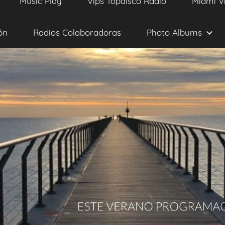
Music Play
Vips Topdisco Radio
Miami V
ón
Radios Colaboradoras
Photo Albums