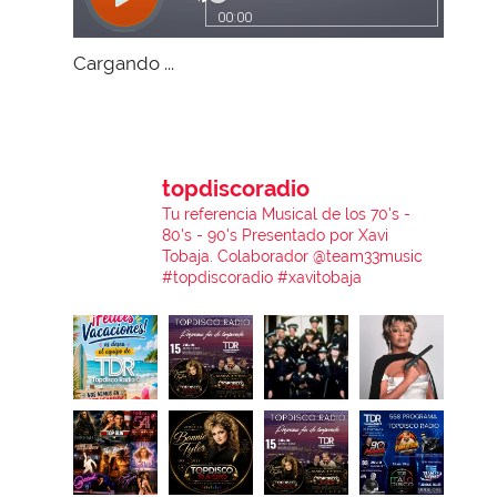
Cargando ...
topdiscoradio
Tu referencia Musical de los 70's -
80's - 90's
Presentado por Xavi
Tobaja.
Colaborador @team33music
#topdiscoradio #xavitobaja