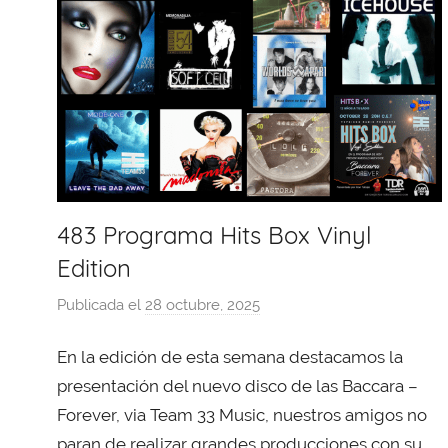
483 Programa Hits Box Vinyl
Edition
Publicada el
28 octubre, 2025
p
o
En la edición de esta semana destacamos la
r
X
presentación del nuevo disco de las Baccara –
a
Forever, via Team 33 Music, nuestros amigos no
v
paran de realizar grandes producciones con su