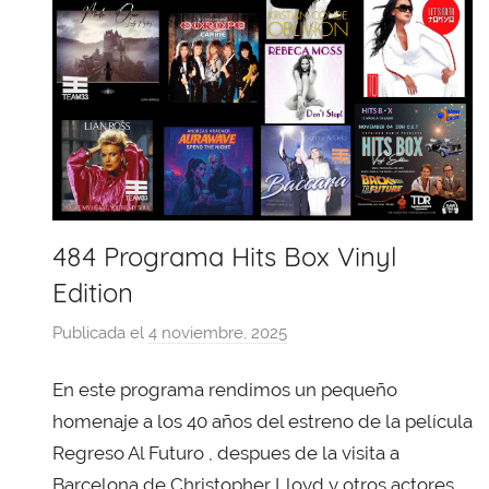
484 Programa Hits Box Vinyl
Edition
Publicada el
4 noviembre, 2025
p
o
En este programa rendimos un pequeño
r
X
homenaje a los 40 años del estreno de la película
a
Regreso Al Futuro , despues de la visita a
v
Barcelona de Christopher Lloyd y otros actores