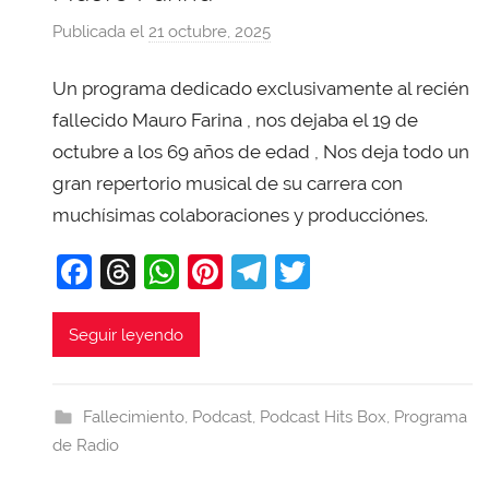
Publicada el
21 octubre, 2025
p
o
Un programa dedicado exclusivamente al recién
r
X
fallecido Mauro Farina , nos dejaba el 19 de
a
octubre a los 69 años de edad , Nos deja todo un
v
gran repertorio musical de su carrera con
i
muchísimas colaboraciones y producciónes.
T
o
F
T
W
Pi
T
T
b
a
hr
h
nt
el
w
a
c
e
at
er
e
itt
Seguir leyendo
j
e
a
s
e
gr
er
a
b
d
A
st
a
Fallecimiento
,
Podcast
,
Podcast Hits Box
,
Programa
o
s
p
m
de Radio
o
p