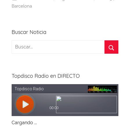
o
s
p
m
Barcelona
o
p
k
Buscar Noticia
Topdisco Radio en DIRECTO
Cargando ...