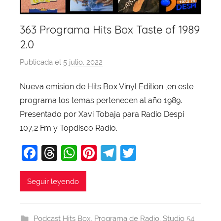
363 Programa Hits Box Taste of 1989
2.0
Publicada el
5 julio, 2022
p
o
Nueva emision de Hits Box Vinyl Edition ,en este
r
programa los temas pertenecen al año 1989.
X
a
Presentado por Xavi Tobaja para Radio Despi
v
107,2 Fm y Topdisco Radio.
i
F
T
W
Pi
T
T
T
a
hr
h
nt
el
w
o
b
c
e
at
er
e
itt
Seguir leyendo
a
e
a
s
e
gr
er
j
b
d
A
st
a
a
Podcast Hits Box
,
Programa de Radio
,
Studio 54