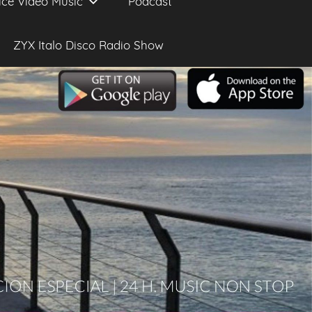
ice Video Music
Podcast
ZYX Italo Disco Radio Show