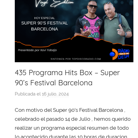
435 Programa Hits Box – Super
90’s Festival Barcelona
Publicada el
16 julio, 2024
p
o
Con motivo del Super 90’s Festival Barcelona ,
r
X
celebrado el pasado 14 de Julio , hemos querido
a
realizar un programa especial resumen de todo
v
lo acontecido durante las 10 horas de duracion