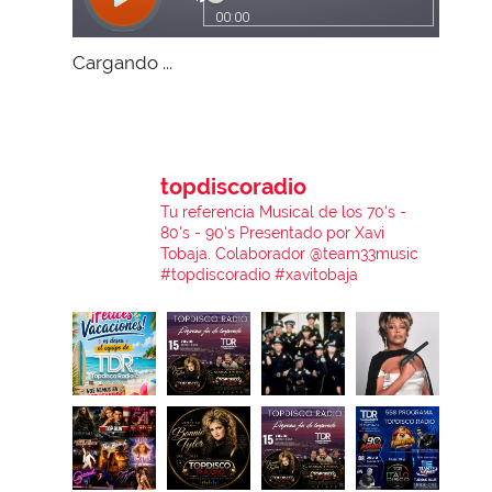
Cargando ...
topdiscoradio
Tu referencia Musical de los 70's -
80's - 90's
Presentado por Xavi
Tobaja.
Colaborador @team33music
#topdiscoradio #xavitobaja