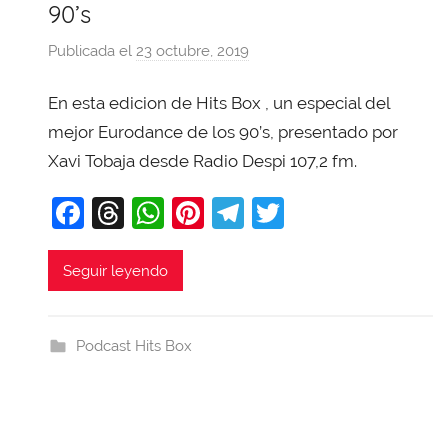
90’s
Publicada el
23 octubre, 2019
p
o
En esta edicion de Hits Box , un especial del
r
X
mejor Eurodance de los 90’s, presentado por
a
Xavi Tobaja desde Radio Despi 107,2 fm.
v
F
T
W
Pi
T
T
i
T
a
hr
h
nt
el
w
o
c
e
at
er
e
itt
Seguir leyendo
b
e
a
s
e
gr
er
a
b
d
A
st
a
j
Podcast Hits Box
o
s
p
m
a
o
p
k