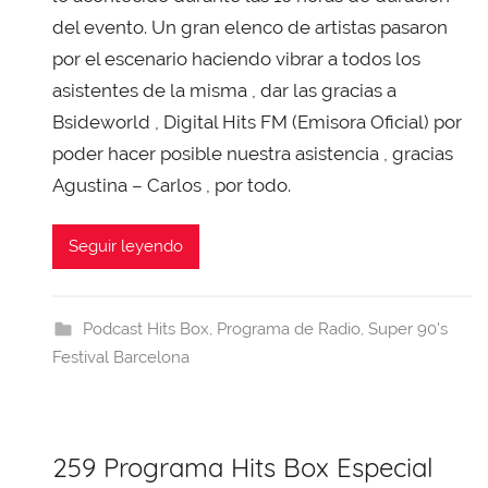
i
del evento. Un gran elenco de artistas pasaron
T
por el escenario haciendo vibrar a todos los
o
asistentes de la misma , dar las gracias a
b
Bsideworld , Digital Hits FM (Emisora Oficial) por
a
poder hacer posible nuestra asistencia , gracias
j
Agustina – Carlos , por todo.
a
Seguir leyendo
Podcast Hits Box
,
Programa de Radio
,
Super 90's
Festival Barcelona
259 Programa Hits Box Especial