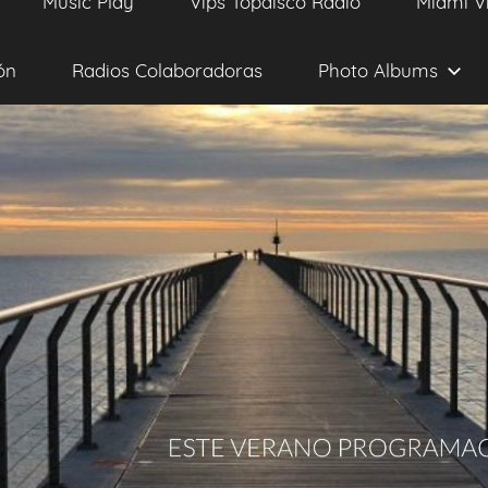
Music Play
Vips Topdisco Radio
Miami V
ón
Radios Colaboradoras
Photo Albums