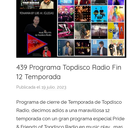
439 Programa Topdisco Radio Fin
12 Temporada
Publicada el
19 julio, 2023
p
o
Programa de cierre de Temporada de Topdisco
r
X
Radio, decimos adiós a una maravillosa 12
a
temporada con un gran programa especial Pride
v
& Friends of Topdisco Radio en music play , mas