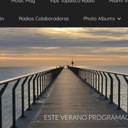
Music Play
Vips Topdisco Radio
Miami V
ón
Radios Colaboradoras
Photo Albums