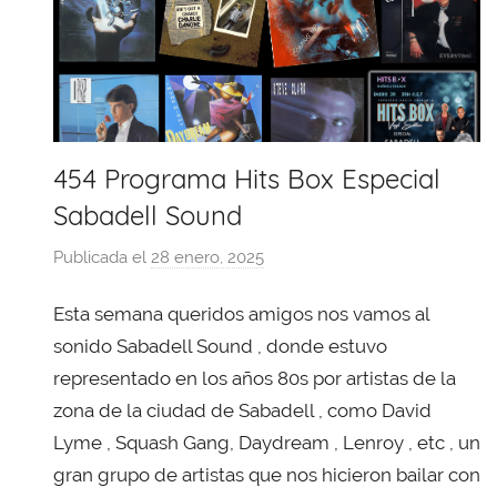
454 Programa Hits Box Especial
Sabadell Sound
Publicada el
28 enero, 2025
p
o
Esta semana queridos amigos nos vamos al
r
X
sonido Sabadell Sound , donde estuvo
a
representado en los años 80s por artistas de la
v
zona de la ciudad de Sabadell , como David
i
Lyme , Squash Gang, Daydream , Lenroy , etc , un
T
gran grupo de artistas que nos hicieron bailar con
o