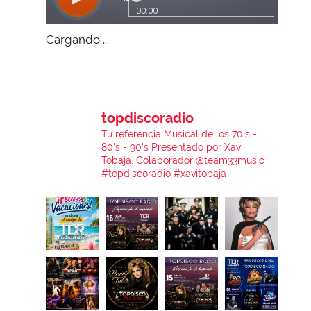
Cargando ...
topdiscoradio
Tu referencia Musical de los 70's -
80's - 90's
Presentado por Xavi
Tobaja.
Colaborador @team33music
#topdiscoradio #xavitobaja