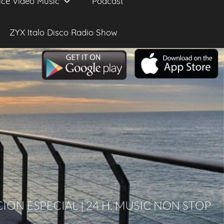
ice Video Music
Podcast
ZYX Italo Disco Radio Show