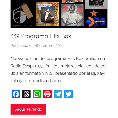
339 Programa Hits Box
Publicada el
28 octubre, 2021
p
o
Nueva edicion del programa Hits Box emitido en
r
Radio Despi 107,2 fm , los mejores clasicos de los
X
a
80’s en formato vinilo , presentado por el Dj. Xavi
v
Tobaja de Topdisco Radio.
i
F
T
W
Pi
T
T
T
a
hr
h
nt
el
w
o
b
c
e
at
er
e
itt
Seguir leyendo
a