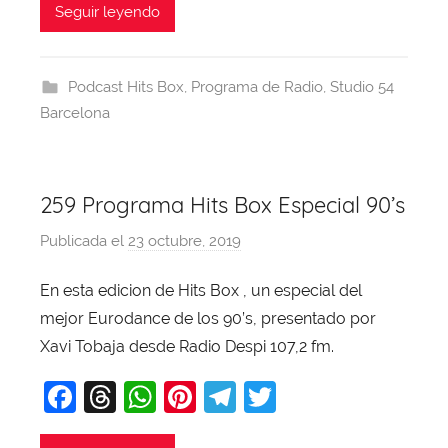
c
e
at
er
e
itt
Seguir leyendo
a
e
a
s
e
gr
er
b
d
A
st
a
Podcast Hits Box
,
Programa de Radio
,
Studio 54
o
s
p
m
Barcelona
o
p
k
259 Programa Hits Box Especial 90’s
Publicada el
23 octubre, 2019
p
o
En esta edicion de Hits Box , un especial del
r
mejor Eurodance de los 90’s, presentado por
X
a
Xavi Tobaja desde Radio Despi 107,2 fm.
v
F
T
W
Pi
T
T
i
a
hr
h
nt
el
w
T