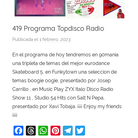
419 Programa Topdisco Radio
Publicada el
1 febrero, 2023
p
o
En el programa de hoy tendremos en 90mania
r
una tripleta de temas del mejor eurodance
X
a
Skateboard 5, en Funkytown una seleccion de
v
temas boogie oogie, presentado por Josep
i
Carrillo , en Music Play ZYX Italo Disco Radio
T
Show 11 , Studio 54 Hits con Salt N Pepa,
o
presentado por Xavi Tobaja. ¡¡¡¡ Enjoy my friends
b
¡¡¡¡
a
j
F
T
W
Pi
T
T
a