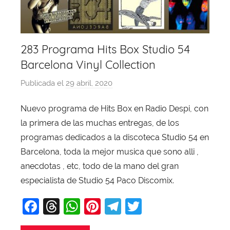
283 Programa Hits Box Studio 54
Barcelona Vinyl Collection
Publicada el
29 abril, 2020
p
o
Nuevo programa de Hits Box en Radio Despi, con
r
la primera de las muchas entregas, de los
X
a
programas dedicados a la discoteca Studio 54 en
v
Barcelona, toda la mejor musica que sono alli ,
i
anecdotas , etc, todo de la mano del gran
T
especialista de Studio 54 Paco Discomix.
o
F
T
W
Pi
T
T
b
a
a
hr
h
nt
el
w
j