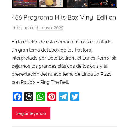
466 Programa Hits Box Vinyl Edition
Publicada el
6 mayo, 2025
p
o
En la edición de esta semana hemos rescatado
r
un gran tema del 2003 de los Pastora ,
X
a
interpretado por Dolo Beltran , el Lunes Remix, sin
v
dejarnos los grandes clásicos de los 80’s y la
i
presentación del nuevo tema de Linda Jo Rizzo
T
con Roubix – Ring The Bell.
o
F
T
W
Pi
T
T
b
a
a
hr
h
nt
el
w
j
c
e
at
er
e
itt
Seguir leyendo
a
e
a
s
e
gr
er