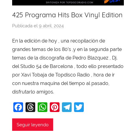
425 Programa Hits Box Vinyl Edition
Publicada el
9 abril, 2024
p
o
En la edición de hoy , una recopilación de
r
grandes temas de los 80’s ,y en la segunda parte
X
a
temas de la discografía de Pedro Blazquez , Dj.
v
del Studio 54 de Barcelona , todo ello presentado
i
por Xavi Tobaja de Topdisco Radio , hora de ir
T
con nuestra maquina del tiempo al pasado,
o
disfrutarlo amigos.
b
F
T
W
Pi
T
T
a
j
a
hr
h
nt
el
w
a
c
e
at
er
e
itt
Seguir leyendo