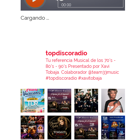
Cargando ...
topdiscoradio
Tu referencia Musical de los 70's -
80's - 90's
Presentado por Xavi
Tobaja.
Colaborador @team33music
#topdiscoradio #xavitobaja