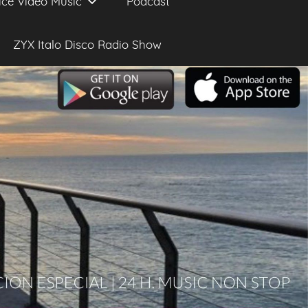
ice Video Music
Podcast
ZYX Italo Disco Radio Show