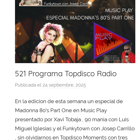
521 Programa Topdisco Radio
Publicada el
24 septiembre, 2025
p
o
En la edicion de esta semana un especial de
r
X
Madonna 80’s Part One en Music Play
a
presentado por Xavi Tobaja , 90 mania con Luis
v
Miguel Iglesias y el Funkytown con Josep Carrillo
i
, sin olvidarnos en Topdisco Moments con tres