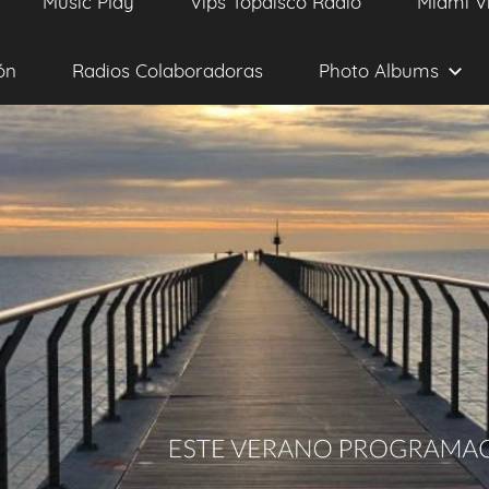
Music Play
Vips Topdisco Radio
Miami V
ón
Radios Colaboradoras
Photo Albums