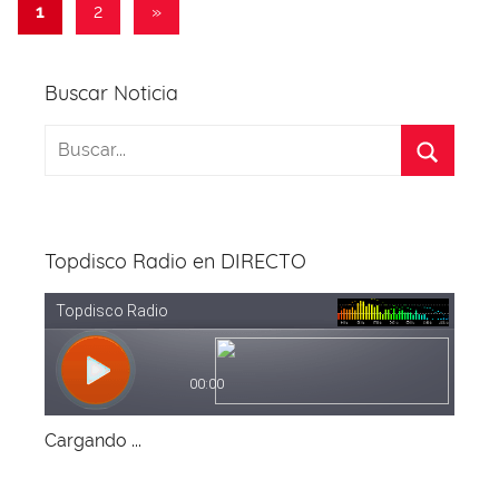
Paginación
Entradas
1
2
»
k
siguientes
de
entradas
Buscar Noticia
Topdisco Radio en DIRECTO
Cargando ...