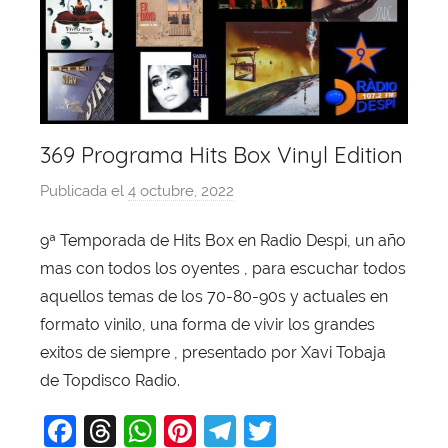
369 Programa Hits Box Vinyl Edition
Publicada el
4 octubre, 2022
p
o
9ª Temporada de Hits Box en Radio Despi, un año
r
mas con todos los oyentes , para escuchar todos
X
a
aquellos temas de los 70-80-90s y actuales en
v
formato vinilo, una forma de vivir los grandes
i
exitos de siempre , presentado por Xavi Tobaja
T
de Topdisco Radio.
o
F
T
W
Pi
T
T
b