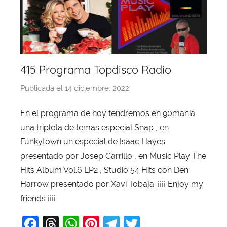
415 Programa Topdisco Radio
Publicada el
14 diciembre, 2022
p
o
En el programa de hoy tendremos en 90mania
r
una tripleta de temas especial Snap , en
X
a
Funkytown un especial de Isaac Hayes
v
presentado por Josep Carrillo , en Music Play The
i
Hits Album Vol.6 LP2 , Studio 54 Hits con Den
T
Harrow presentado por Xavi Tobaja. ¡¡¡¡ Enjoy my
o
friends ¡¡¡¡
b
F
T
W
Pi
T
T
a