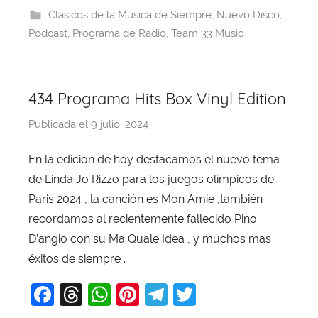
b
d
A
st
a
Clasicos de la Musica de Siempre
,
Nuevo Disco
,
o
s
p
m
Podcast
,
Programa de Radio
,
Team 33 Music
o
p
k
434 Programa Hits Box Vinyl Edition
Publicada el
9 julio, 2024
p
o
En la edición de hoy destacamos el nuevo tema
r
de Linda Jo Rizzo para los juegos olímpicos de
X
a
Paris 2024 , la canción es Mon Amie ,también
v
recordamos al recientemente fallecido Pino
i
D’angio con su Ma Quale Idea , y muchos mas
T
éxitos de siempre .
o
F
T
W
Pi
T
T
b
a
a
hr
h
nt
el
w