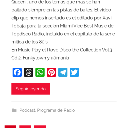
a
Queen , uno de los temas que mas se han
v
bailado siempre en las pistas de bailes. El video
i
clip que hemos insertado es el editado por Xavi
T
Tobaja para la seccion Miami Vice Best Music de
o
Topdisco Radio, incluido en el capitulo de la serie
b
mitica de los 80’s.
a
En Music Play el I love Disco the Collection Vol.3
j
Cd.2, Funkytown y 90mania
a
F
T
W
Pi
T
T
a
hr
h
nt
el
w
c
e
at
er
e
itt
Seguir leyendo
e
a
s
e
gr
er
b
d
A
st
a
Podcast
,
Programa de Radio
o
s
p
m
o
p