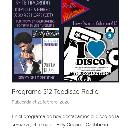
Programa 312 Topdisco Radio
Publicada el
21 febrero, 2020
p
o
En el programa de hoy destacamos el disco de la
r
semana , el tema de Billy Ocean – Caribbean
X