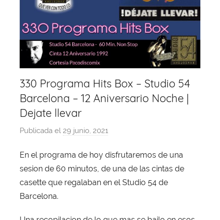
330 Programa Hits Box – Studio 54
Barcelona – 12 Aniversario Noche |
Dejate llevar
Publicada el
29 junio, 2021
p
o
En el programa de hoy disfrutaremos de una
r
sesion de 60 minutos, de una de las cintas de
X
a
casette que regalaban en el Studio 54 de
v
Barcelona.
i
Una recopilacion de lo que mas se bailo en esos
T