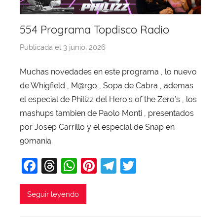
554 Programa Topdisco Radio
Publicada el
3 junio, 2026
p
o
Muchas novedades en este programa , lo nuevo
r
de Whigfield , M@rgo , Sopa de Cabra , ademas
X
a
el especial de Philizz del Hero’s of the Zero’s , los
v
mashups tambien de Paolo Monti , presentados
i
por Josep Carrillo y el especial de Snap en
T
90mania.
o
F
T
W
Pi
T
T
b
a
a
hr
h
nt
el
w
j
c
e
at
er
e
itt
Seguir leyendo
a
e
a
s
e
gr
er