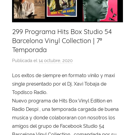
299 Programa Hits Box Studio 54
Barcelona Vinyl Collection | 7ª
Temporada
Publicada el
14 octubre, 2020
p
o
Los exitos de siempre en formato vinilo y maxi
r
single presentado por el Dj. Xavi Tobaja de
X
a
Topdisco Radio.
v
Nuevo programa de Hits Box Vinyl Edition en
i
Radio Despi , una temporada cargada de buena
T
musica y donde colaboraran con nosotros los
o
amigos del grupo de Facebook Studio 54
b
Barcelona Vinyl Collection , comandada por su