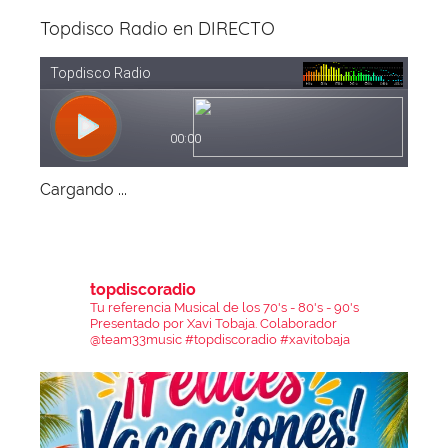
Topdisco Radio en DIRECTO
Cargando ...
topdiscoradio
Tu referencia Musical de los 70's - 80's - 90's
Presentado por Xavi Tobaja.
Colaborador
@team33music
#topdiscoradio #xavitobaja