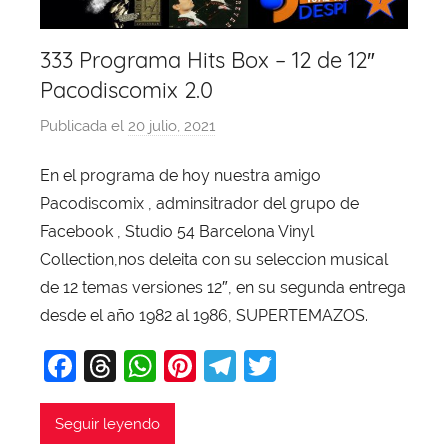
333 Programa Hits Box – 12 de 12″
Pacodiscomix 2.0
Publicada el
20 julio, 2021
p
o
En el programa de hoy nuestra amigo
r
Pacodiscomix , adminsitrador del grupo de
X
a
Facebook , Studio 54 Barcelona Vinyl
v
Collection,nos deleita con su seleccion musical
i
de 12 temas versiones 12″, en su segunda entrega
T
desde el año 1982 al 1986, SUPERTEMAZOS.
o
F
T
W
Pi
T
T
b
a
a
hr
h
nt
el
w
j
c
e
at
er
e
itt
Seguir leyendo
a