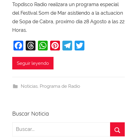
Topdisco Radio realizara un programa especial
r
del Festival Som de Mar asistiendo a la actuacion
X
a
de Sopa de Cabra, proximo dia 28 Agosto a las 22
v
Horas.
i
F
T
W
Pi
T
T
T
a
hr
h
nt
el
w
o
b
c
e
at
er
e
itt
Seguir leyendo
a
e
a
s
e
gr
er
j
b
d
A
st
a
a
Noticias
,
Programa de Radio
o
s
p
m
o
p
k
Buscar Noticia