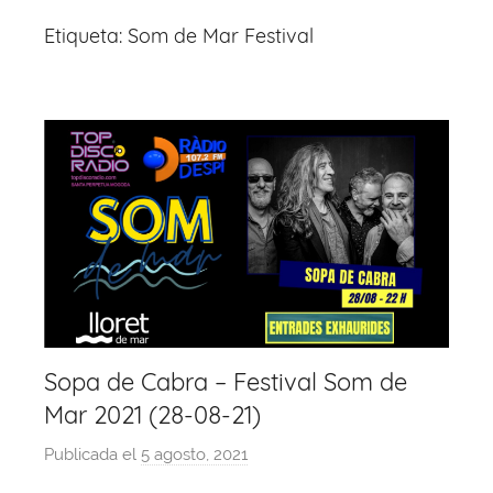
Etiqueta:
Som de Mar Festival
Sopa de Cabra – Festival Som de
Mar 2021 (28-08-21)
Publicada el
5 agosto, 2021
p
o