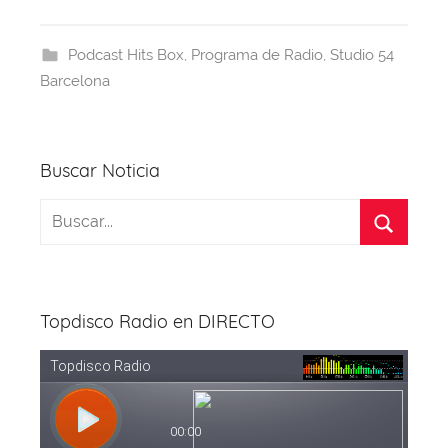
e
a
s
e
gr
er
b
d
A
st
a
Podcast Hits Box
,
Programa de Radio
,
Studio 54
o
s
p
m
Barcelona
o
p
k
Buscar Noticia
Topdisco Radio en DIRECTO