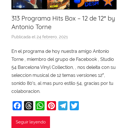
313 Programa Hits Box – 12 de 12″ by
Antonio Torne
Publicada el
24 febrero, 2021
p
o
En el programa de hoy nuestra amigo Antonio
r
Torne , miembro del grupo de Facebook , Studio
X
a
54 Barcelona Vinyl Collection, , nos deleita con su
v
seleccion musical de 12 temas versiones 12″,
i
sonido 80’s, al mas puro estilo 54, gracias por tu
T
colaboracion.
o
F
T
W
Pi
T
T
b
a
a
hr
h
nt
el
w
j
c
e
at
er
e
itt
Seguir leyendo
a