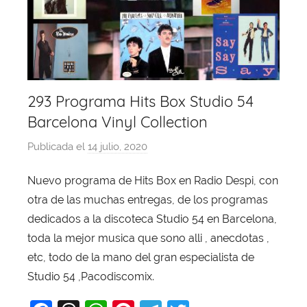
293 Programa Hits Box Studio 54
Barcelona Vinyl Collection
Publicada el
14 julio, 2020
p
o
Nuevo programa de Hits Box en Radio Despi, con
r
otra de las muchas entregas, de los programas
X
a
dedicados a la discoteca Studio 54 en Barcelona,
v
toda la mejor musica que sono alli , anecdotas ,
i
etc, todo de la mano del gran especialista de
T
Studio 54 ,Pacodiscomix.
o
b