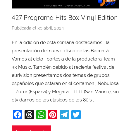
427 Programa Hits Box Vinyl Edition
Publicada el
30 abril, 2024
p
o
En la edición de esta semana destacamos , la
r
presentación del nuevo disco de las Baccará –
X
a
Vamos al cielo , cortesía de la productora Team
v
33 Music. También debido al reciente festival de
i
eurivision presentamos dos temas de grupos
T
españoles que estarán en el certamen , Nebulosa
o
– Zorra (España) y Megara – 11.11 (San Marino), sin
b
olvidarnos de los clásicos de los 80’s .
a
j
F
T
W
Pi
T
T
a
a
hr
h
nt
el
w