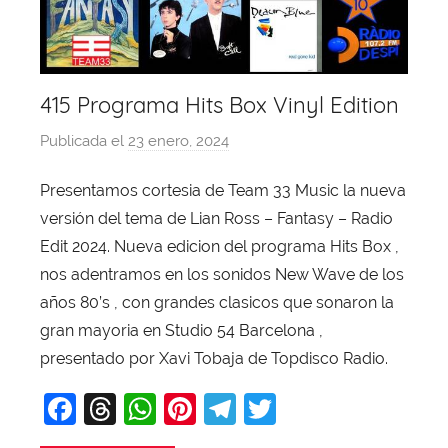
415 Programa Hits Box Vinyl Edition
Publicada el
23 enero, 2024
p
o
Presentamos cortesia de Team 33 Music la nueva
r
versión del tema de Lian Ross – Fantasy – Radio
X
a
Edit 2024. Nueva edicion del programa Hits Box ,
v
nos adentramos en los sonidos New Wave de los
i
años 80’s , con grandes clasicos que sonaron la
T
gran mayoria en Studio 54 Barcelona ,
o
presentado por Xavi Tobaja de Topdisco Radio.
b
F
T
W
Pi
T
T
a
j
a
hr
h
nt
el
w