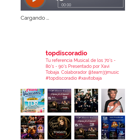
Cargando ...
topdiscoradio
Tu referencia Musical de los 70's -
80's - 90's
Presentado por Xavi
Tobaja.
Colaborador @team33music
#topdiscoradio #xavitobaja