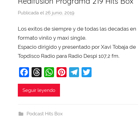
Redifusion Programa 219 Hits Box
Publicada el
26 junio, 2019
p
o
Los exitos de siempre y de todas las decadas en
r
X
formato vinilo y maxi single.
a
Espacio dirigido y presentado por Xavi Tobaja de
v
Topdisco Radio para Radio Despi 107,2 fm.
i
F
T
W
Pi
T
T
T
o
a
hr
h
nt
el
w
b
c
e
at
er
e
itt
Seguir leyendo
a
e
a
s
e
gr
er
j
b
d
A
st
a
a
Podcast Hits Box
o
s
p
m
o
p