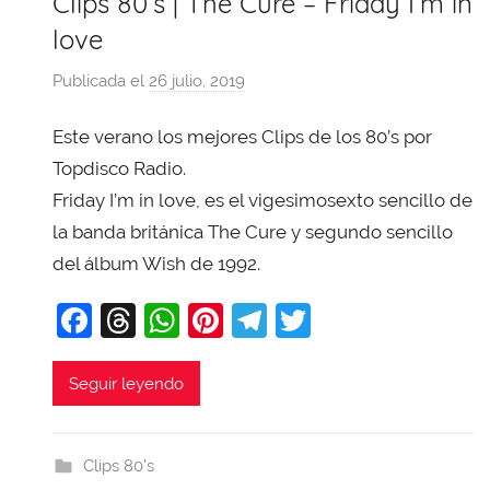
Clips 80’s | The Cure – Friday I’m in
love
Publicada el
26 julio, 2019
p
o
Este verano los mejores Clips de los 80’s por
r
X
Topdisco Radio.
a
Friday I’m in love, es el vigesimosexto sencillo de
v
la banda británica The Cure y segundo sencillo
i
del álbum Wish de 1992.
T
o
F
T
W
Pi
T
T
b
a
hr
h
nt
el
w
a
c
e
at
er
e
itt
Seguir leyendo
j
e
a
s
e
gr
er
a
b
d
A
st
a
Clips 80's