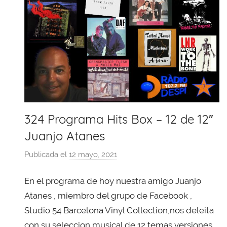
324 Programa Hits Box – 12 de 12″
Juanjo Atanes
Publicada el
12 mayo, 2021
p
o
En el programa de hoy nuestra amigo Juanjo
r
X
Atanes , miembro del grupo de Facebook ,
a
Studio 54 Barcelona Vinyl Collection,nos deleita
v
con su seleccion musical de 12 temas versiones