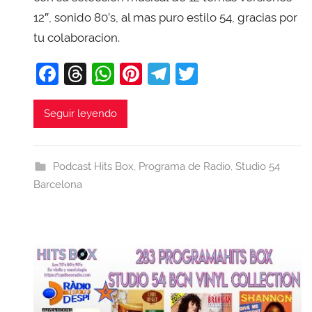
i
12″, sonido 80’s, al mas puro estilo 54, gracias por
T
tu colaboracion.
o
b
F
T
W
Pi
T
T
a
a
hr
h
nt
el
w
j
c
e
at
er
e
itt
Seguir leyendo
a
e
a
s
e
gr
er
b
d
A
st
a
Podcast Hits Box
,
Programa de Radio
,
Studio 54
o
s
p
m
Barcelona
o
p
k