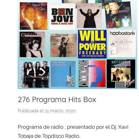
276 Programa Hits Box
Publicada el
11 marzo, 2020
p
o
Programa de radio , presentado por el Dj. Xavi
r
X
Tobaja de Topdisco Radio.