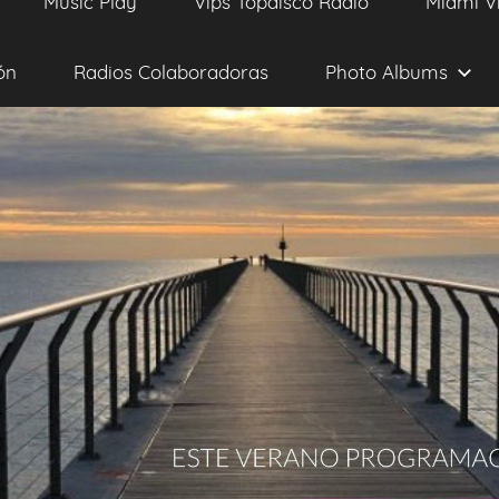
Music Play
Vips Topdisco Radio
Miami V
ón
Radios Colaboradoras
Photo Albums