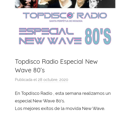
Topdisco Radio Especial New
Wave 80’s
Publicada el
28 octubre, 2020
p
o
En Topdisco Radio , esta semana realizamos un
r
X
especial New Wave 80’s.
a
Los mejores exitos de la movida New Wave.
v