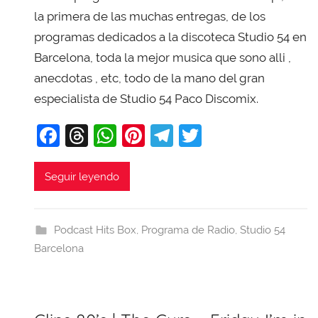
X
la primera de las muchas entregas, de los
a
programas dedicados a la discoteca Studio 54 en
v
Barcelona, toda la mejor musica que sono alli ,
i
anecdotas , etc, todo de la mano del gran
T
especialista de Studio 54 Paco Discomix.
o
b
F
T
W
Pi
T
T
a
a
hr
h
nt
el
w
j
c
e
at
er
e
itt
Seguir leyendo
a
e
a
s
e
gr
er
b
d
A
st
a
Podcast Hits Box
,
Programa de Radio
,
Studio 54
o
s
p
m
Barcelona
o
p
k