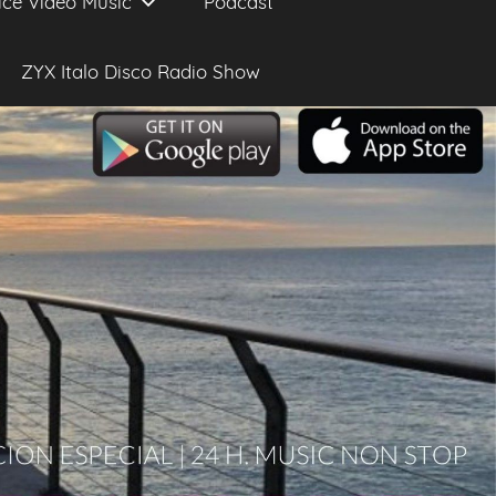
ice Video Music
Podcast
ZYX Italo Disco Radio Show