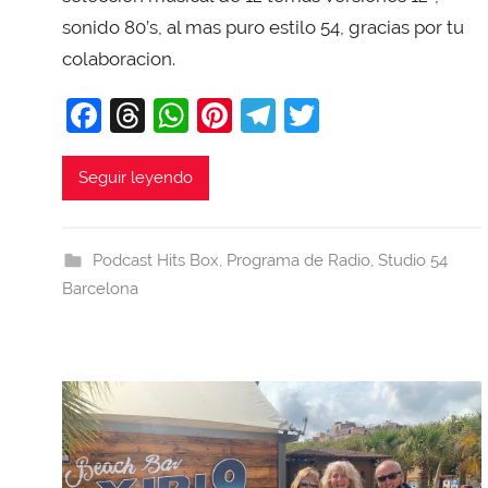
i
sonido 80’s, al mas puro estilo 54, gracias por tu
T
colaboracion.
o
b
F
T
W
Pi
T
T
a
a
hr
h
nt
el
w
j
c
e
at
er
e
itt
Seguir leyendo
a
e
a
s
e
gr
er
b
d
A
st
a
Podcast Hits Box
,
Programa de Radio
,
Studio 54
o
s
p
m
Barcelona
o
p
k