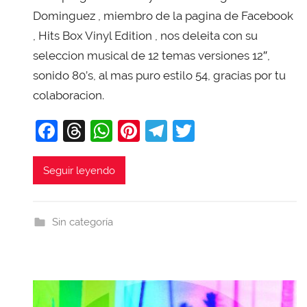
X
Dominguez , miembro de la pagina de Facebook
a
, Hits Box Vinyl Edition , nos deleita con su
v
seleccion musical de 12 temas versiones 12″,
i
sonido 80’s, al mas puro estilo 54, gracias por tu
T
colaboracion.
o
b
F
T
W
Pi
T
T
a
a
hr
h
nt
el
w
j
c
e
at
er
e
itt
Seguir leyendo
a
e
a
s
e
gr
er
b
d
A
st
a
Sin categoría
o
s
p
m
o
p
k