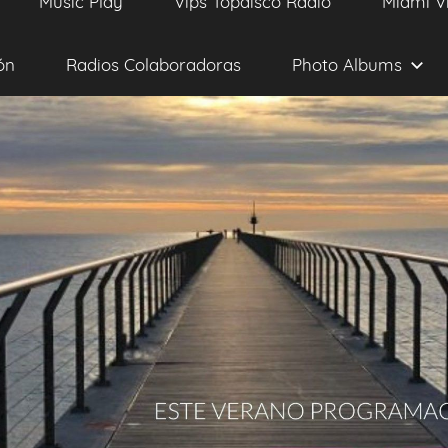
Music Play
Vips Topdisco Radio
Miami V
ón
Radios Colaboradoras
Photo Albums