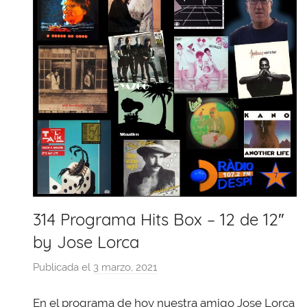
314 Programa Hits Box – 12 de 12″
by Jose Lorca
Publicada el
3 marzo, 2021
p
o
En el programa de hoy nuestra amigo Jose Lorca
r