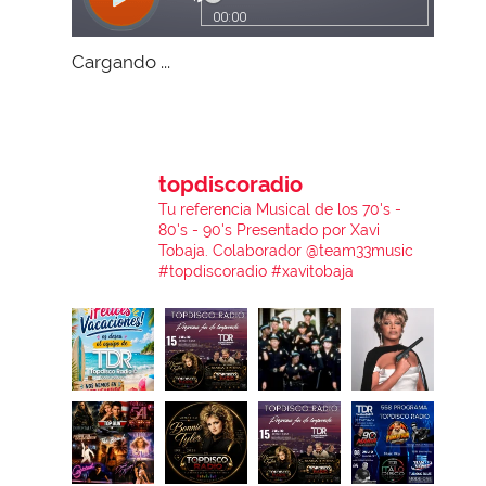
Cargando ...
topdiscoradio
Tu referencia Musical de los 70's -
80's - 90's
Presentado por Xavi
Tobaja.
Colaborador @team33music
#topdiscoradio #xavitobaja