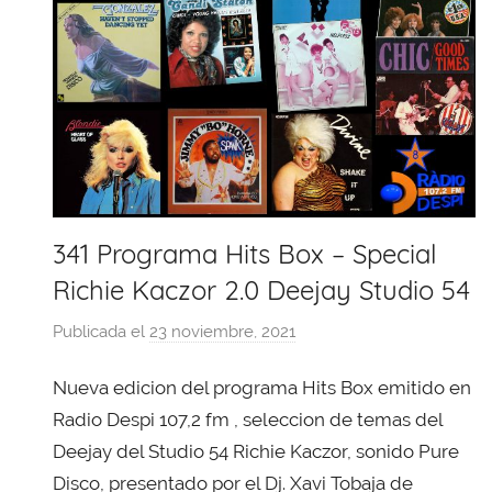
341 Programa Hits Box – Special
Richie Kaczor 2.0 Deejay Studio 54
Publicada el
23 noviembre, 2021
p
o
Nueva edicion del programa Hits Box emitido en
r
X
Radio Despi 107,2 fm , seleccion de temas del
a
Deejay del Studio 54 Richie Kaczor, sonido Pure
v
Disco, presentado por el Dj. Xavi Tobaja de