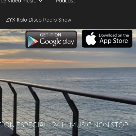
ice Video Music
Podcast
ZYX Italo Disco Radio Show