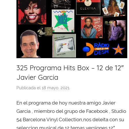
325 Programa Hits Box – 12 de 12″
Javier Garcia
Publicada el
18 mayo, 2021
p
o
En el programa de hoy nuestra amigo Javier
r
X
Garcia , miembro del grupo de Facebook , Studio
a
54 Barcelona Vinyl Collection,nos deleita con su
v
seleccion musical de 12 temas versiones 12″,