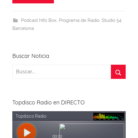
a
e
a
s
e
gr
er
b
d
A
st
a
Podcast Hits Box
,
Programa de Radio
,
Studio 54
o
s
p
m
Barcelona
o
p
k
Buscar Noticia
Topdisco Radio en DIRECTO