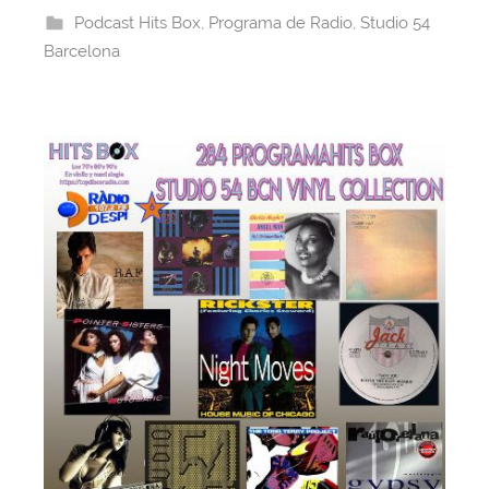
b
d
A
st
a
Podcast Hits Box
,
Programa de Radio
,
Studio 54
o
s
p
m
Barcelona
o
p
k