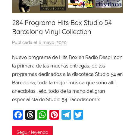
284 Programa Hits Box Studio 54
Barcelona Vinyl Collection
Publicada el
6 mayo, 2020
p
o
Nuevo programa de Hits Box en Radio Despi, con
r
la primera de las muchas entregas, de los
X
a
programas dedicados a la discoteca Studio 54 en
v
Barcelona, toda la mejor musica que sono alli ,
i
anecdotas , etc, todo de la mano del gran
T
especialista de Studio 54 Pacodiscomix.
o
F
T
W
Pi
T
T
b
a
a
hr
h
nt
el
w
j
c
e
at
er
e
itt
Seguir leyendo