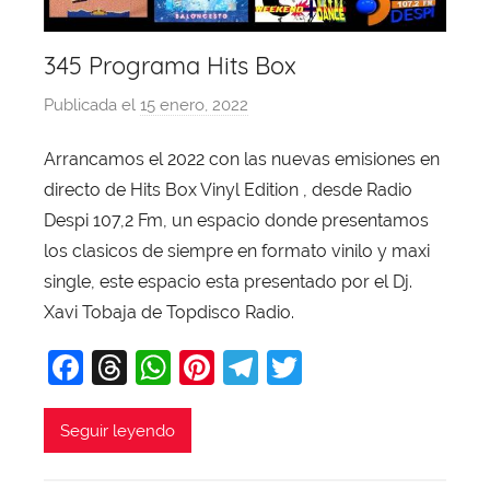
345 Programa Hits Box
Publicada el
15 enero, 2022
p
o
Arrancamos el 2022 con las nuevas emisiones en
r
directo de Hits Box Vinyl Edition , desde Radio
X
a
Despi 107,2 Fm, un espacio donde presentamos
v
los clasicos de siempre en formato vinilo y maxi
i
single, este espacio esta presentado por el Dj.
T
Xavi Tobaja de Topdisco Radio.
o
F
T
W
Pi
T
T
b
a
a
hr
h
nt
el
w
j
c
e
at
er
e
itt
Seguir leyendo
a
e
a
s
e
gr
er