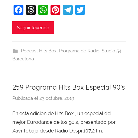
a
F
T
W
Pi
T
T
a
hr
h
nt
el
w
c
e
at
er
e
itt
Seguir leyendo
e
a
s
e
gr
er
b
d
A
st
a
Podcast Hits Box
,
Programa de Radio
,
Studio 54
o
s
p
m
Barcelona
o
p
k
259 Programa Hits Box Especial 90’s
Publicada el
23 octubre, 2019
p
o
En esta edicion de Hits Box , un especial del
r
mejor Eurodance de los 90’s, presentado por
X
a
Xavi Tobaja desde Radio Despi 107,2 fm.