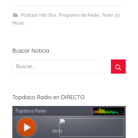
e
a
s
e
gr
er
b
d
A
st
a
Podcast Hits Box
,
Programa de Radio
,
Team 33
o
s
p
m
Music
o
p
k
Buscar Noticia
Topdisco Radio en DIRECTO