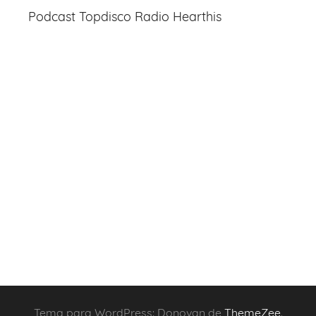
Podcast Topdisco Radio Hearthis
Tema para WordPress: Donovan de
ThemeZee
.