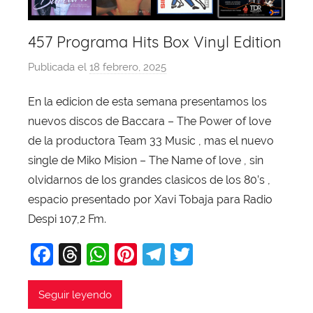
457 Programa Hits Box Vinyl Edition
Publicada el
18 febrero, 2025
p
o
En la edicion de esta semana presentamos los
r
nuevos discos de Baccara – The Power of love
X
a
de la productora Team 33 Music , mas el nuevo
v
single de Miko Mision – The Name of love , sin
i
olvidarnos de los grandes clasicos de los 80’s ,
T
espacio presentado por Xavi Tobaja para Radio
o
Despi 107,2 Fm.
b
F
T
W
Pi
T
T
a
j
a
hr
h
nt
el
w
a
c
e
at
er
e
itt
Seguir leyendo