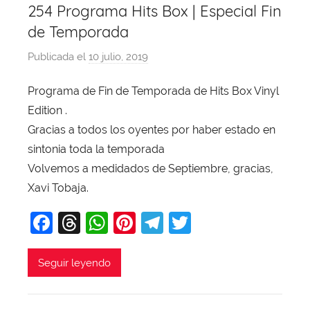
k
254 Programa Hits Box | Especial Fin
de Temporada
Publicada el
10 julio, 2019
p
o
Programa de Fin de Temporada de Hits Box Vinyl
r
Edition .
X
a
Gracias a todos los oyentes por haber estado en
v
sintonia toda la temporada
i
Volvemos a medidados de Septiembre, gracias,
T
Xavi Tobaja.
o
F
T
W
Pi
T
T
b
a
a
hr
h
nt
el
w
j
c
e
at
er
e
itt
Seguir leyendo
a
e
a
s
e
gr
er