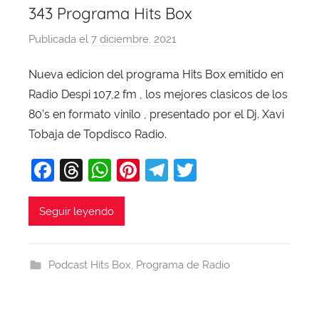
343 Programa Hits Box
Publicada el
7 diciembre, 2021
p
o
Nueva edicion del programa Hits Box emitido en
r
Radio Despi 107,2 fm , los mejores clasicos de los
X
a
80’s en formato vinilo , presentado por el Dj. Xavi
v
Tobaja de Topdisco Radio.
i
F
T
W
Pi
T
T
T
a
hr
h
nt
el
w
o
b
c
e
at
er
e
itt
Seguir leyendo
a
e
a
s
e
gr
er
j
b
d
A
st
a
a
Podcast Hits Box
,
Programa de Radio
o
s
p
m
o
p