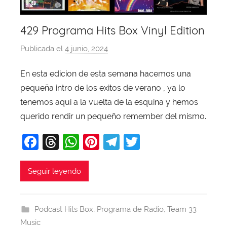
429 Programa Hits Box Vinyl Edition
Publicada el
4 junio, 2024
p
o
En esta edicion de esta semana hacemos una
r
pequeña intro de los exitos de verano , ya lo
X
a
tenemos aqui a la vuelta de la esquina y hemos
v
querido rendir un pequeño remember del mismo.
i
F
T
W
Pi
T
T
T
a
hr
h
nt
el
w
o
b
c
e
at
er
e
itt
Seguir leyendo
a
e
a
s
e
gr
er
j
b
d
A
st
a
a
Podcast Hits Box
,
Programa de Radio
,
Team 33
o
s
p
m
Music