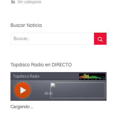
b
d
A
st
a
Sin categoría
o
s
p
m
o
p
k
Buscar Noticia
Topdisco Radio en DIRECTO
Cargando ...