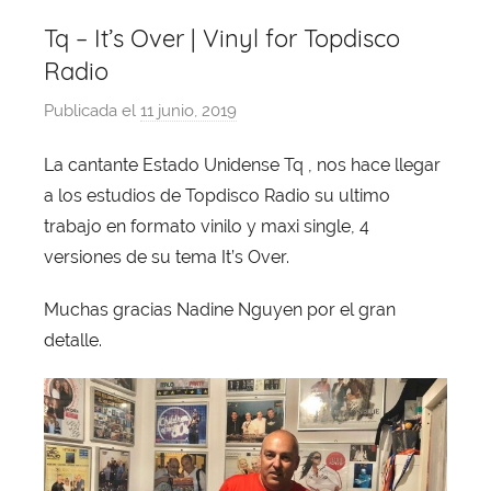
Tq – It’s Over | Vinyl for Topdisco
Radio
Publicada el
11 junio, 2019
p
o
La cantante Estado Unidense Tq , nos hace llegar
r
a los estudios de Topdisco Radio su ultimo
X
a
trabajo en formato vinilo y maxi single, 4
v
versiones de su tema It’s Over.
i
Muchas gracias Nadine Nguyen por el gran
T
o
detalle.
b
a
j
a