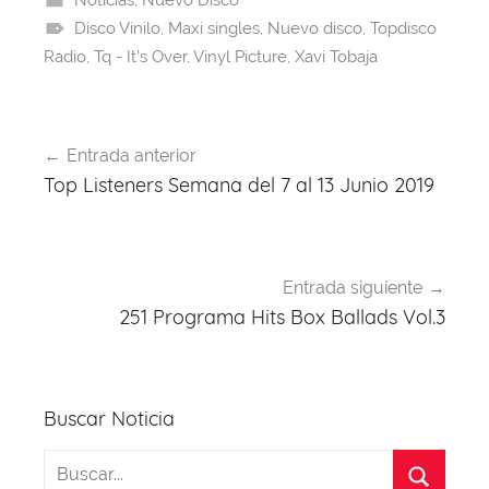
e
a
s
e
gr
er
Noticias
,
Nuevo Disco
Disco Vinilo
b
d
,
Maxi singles
A
st
a
,
Nuevo disco
,
Topdisco
Radio
,
Tq - It's Over
,
Vinyl Picture
,
Xavi Tobaja
o
s
p
m
o
p
Navegación
k
Entrada anterior
de
Top Listeners Semana del 7 al 13 Junio 2019
entradas
Entrada siguiente
251 Programa Hits Box Ballads Vol.3
Buscar Noticia