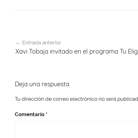
a
hr
h
nt
el
w
c
e
at
er
e
itt
e
a
s
e
gr
er
b
d
A
st
a
Navegación
o
s
p
m
Entrada anterior
de
o
p
Xavi Tobaja invitado en el programa Tu El
entradas
k
Deja una respuesta
Tu dirección de correo electrónico no será publicad
Comentario
*