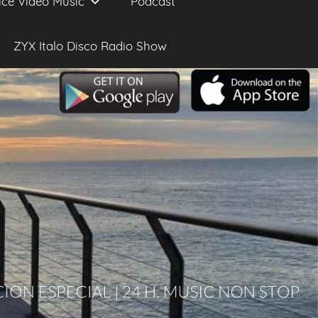
ice Video Music
Podcast
ZYX Italo Disco Radio Show