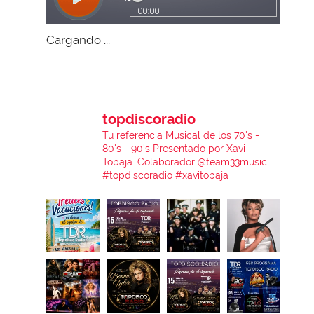
Cargando ...
topdiscoradio
Tu referencia Musical de los 70's -
80's - 90's
Presentado por Xavi
Tobaja.
Colaborador @team33music
#topdiscoradio #xavitobaja