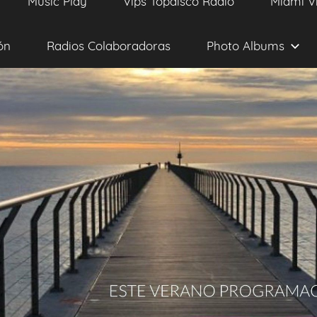
Music Play
Vips Topdisco Radio
Miami V
ón
Radios Colaboradoras
Photo Albums