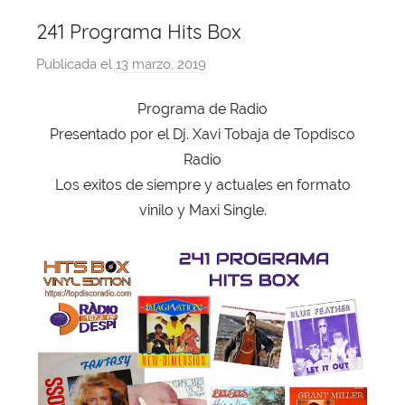
241 Programa Hits Box
Publicada el
13 marzo, 2019
p
o
Programa de Radio
r
Presentado por el Dj. Xavi Tobaja de Topdisco
X
a
Radio
v
Los exitos de siempre y actuales en formato
i
vinilo y Maxi Single.
T
o
b
a
j
a