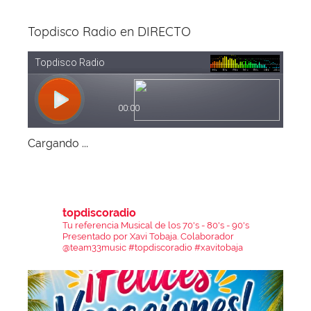
Topdisco Radio en DIRECTO
Cargando ...
topdiscoradio
Tu referencia Musical de los 70's - 80's - 90's
Presentado por Xavi Tobaja.
Colaborador
@team33music
#topdiscoradio #xavitobaja