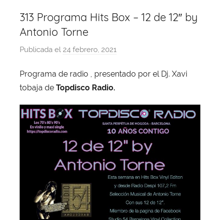
313 Programa Hits Box – 12 de 12″ by
Antonio Torne
Publicada el
24 febrero, 2021
p
o
Programa de radio , presentado por el Dj. Xavi
r
tobaja de
Topdisco Radio.
X
a
v
i
T
o
b
a
j
a