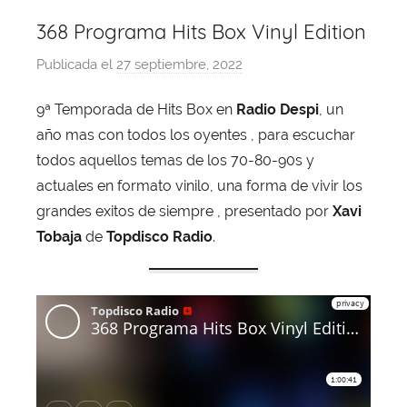
368 Programa Hits Box Vinyl Edition
Publicada el
27 septiembre, 2022
p
o
9ª Temporada de Hits Box en
Radio Despi
, un
r
año mas con todos los oyentes , para escuchar
X
a
todos aquellos temas de los 70-80-90s y
v
actuales en formato vinilo, una forma de vivir los
i
grandes exitos de siempre , presentado por
Xavi
T
Tobaja
de
Topdisco Radio
.
o
b
a
j
a