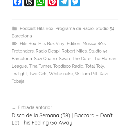
F
T
W
Pi
T
T
a
hr
h
nt
el
w
c
e
at
er
e
itt
e
a
s
e
gr
er
Podcast Hits Box
,
Programa de Radio
,
Studio 54
Barcelona
b
d
A
st
a
Hits Box
,
Hits Box Vinyl Edition
,
Musica 80's
,
o
s
p
m
Pretenders
,
Radio Despi
,
Robert Miles
,
Studio 54
o
p
Barcelona
,
Suzi Quatro
,
Swan
,
The Cure
,
The Human
k
League
,
Tina Turner
,
Topdisco Radio
,
Total Toly
,
Twilight
,
Two Girls
,
Whitesnake
,
William Pitt
,
Xavi
Tobaja
Navegación
Entrada anterior
de
Disco de la Semana (38) | Baccara – Don’t
entradas
Let This Feeling Go Away