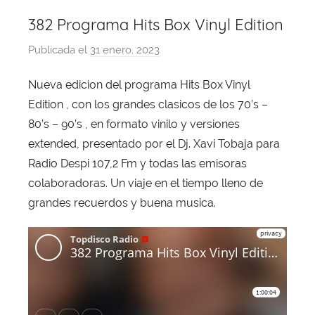
382 Programa Hits Box Vinyl Edition
Publicada el
31 enero, 2023
p
o
Nueva edicion del programa Hits Box Vinyl
r
Edition , con los grandes clasicos de los 70’s –
X
a
80’s – 90’s , en formato vinilo y versiones
v
extended, presentado por el Dj. Xavi Tobaja para
i
Radio Despi 107,2 Fm y todas las emisoras
T
colaboradoras. Un viaje en el tiempo lleno de
o
grandes recuerdos y buena musica.
b
a
j
a