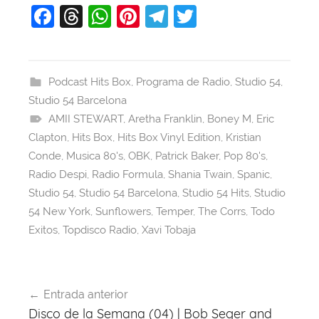
F
T
W
Pi
T
T
a
hr
h
nt
el
w
c
e
at
er
e
itt
e
a
s
e
gr
er
Podcast Hits Box
,
Programa de Radio
,
Studio 54
,
Studio 54 Barcelona
b
d
A
st
a
AMII STEWART
,
Aretha Franklin
,
Boney M
,
Eric
o
s
p
m
Clapton
,
Hits Box
,
Hits Box Vinyl Edition
,
Kristian
o
p
Conde
,
Musica 80's
,
OBK
,
Patrick Baker
,
Pop 80's
,
k
Radio Despi
,
Radio Formula
,
Shania Twain
,
Spanic
,
Studio 54
,
Studio 54 Barcelona
,
Studio 54 Hits
,
Studio
54 New York
,
Sunflowers
,
Temper
,
The Corrs
,
Todo
Exitos
,
Topdisco Radio
,
Xavi Tobaja
Navegación
Entrada anterior
de
Disco de la Semana (04) | Bob Seger and