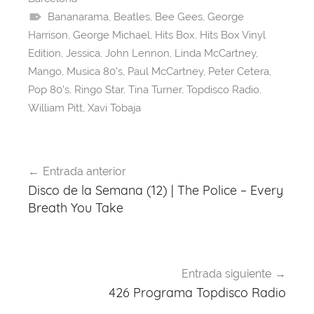
b
d
A
st
a
Bananarama
,
Beatles
,
Bee Gees
,
George
o
s
p
m
Harrison
,
George Michael
,
Hits Box
,
Hits Box Vinyl
o
p
Edition
,
Jessica
,
John Lennon
,
Linda McCartney
,
k
Mango
,
Musica 80's
,
Paul McCartney
,
Peter Cetera
,
Pop 80's
,
Ringo Star
,
Tina Turner
,
Topdisco Radio
,
William Pitt
,
Xavi Tobaja
Navegación
Entrada anterior
de
Disco de la Semana (12) | The Police – Every
entradas
Breath You Take
Entrada siguiente
426 Programa Topdisco Radio