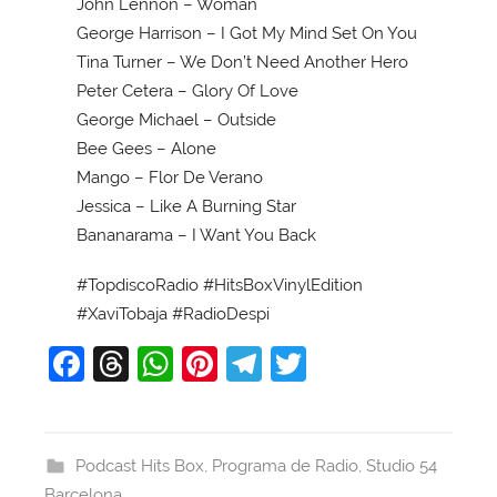
John Lennon – Woman
George Harrison – I Got My Mind Set On You
Tina Turner – We Don’t Need Another Hero
Peter Cetera – Glory Of Love
George Michael – Outside
Bee Gees – Alone
Mango – Flor De Verano
Jessica – Like A Burning Star
Bananarama – I Want You Back
#TopdiscoRadio #HitsBoxVinylEdition
#XaviTobaja #RadioDespi
F
T
W
Pi
T
T
a
hr
h
nt
el
w
c
e
at
er
e
itt
e
a
s
e
gr
er
Podcast Hits Box
,
Programa de Radio
,
Studio 54
Barcelona