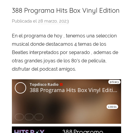
388 Programa Hits Box Vinyl Edition
Publicada el
28 marzo, 2023
p
o
En el programa de hoy , tenemos una seleccion
r
musical donde destacamos 4 temas de los
X
a
Beatles interpretados por separado , ademas de
v
otras grandes joyas de los 80’s de pelicula,
i
disfrutar del podcast amigos.
T
o
b
a
j
a