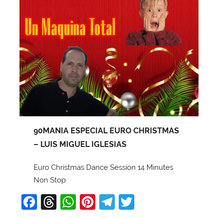
90MANIA ESPECIAL EURO CHRISTMAS
– LUIS MIGUEL IGLESIAS
Euro Christmas Dance Session 14 Minutes
Non Stop
F
T
W
Pi
T
T
a
hr
h
nt
el
w