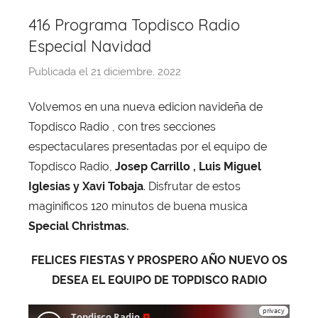
416 Programa Topdisco Radio
Especial Navidad
Publicada el
21 diciembre, 2022
p
o
Volvemos en una nueva edicion navideña de
r
Topdisco Radio , con tres secciones
X
a
espectaculares presentadas por el equipo de
v
Topdisco Radio,
Josep Carrillo , Luis Miguel
i
Iglesias y Xavi Tobaja
. Disfrutar de estos
T
maginificos 120 minutos de buena musica
o
Special Christmas.
b
a
FELICES FIESTAS Y PROSPERO AÑO NUEVO OS
j
DESEA EL EQUIPO DE TOPDISCO RADIO
a