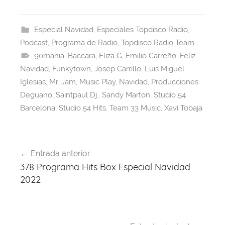
c
e
at
er
e
itt
e
a
s
e
gr
er
Especial Navidad
,
Especiales Topdisco Radio
,
Podcast
b
,
Programa de Radio
d
A
st
,
a
Topdisco Radio Team
90mania
,
Baccara
,
Eliza G
,
Emilio Carreño
,
Feliz
o
s
p
m
Navidad
,
Funkytown
,
Josep Carrillo
,
Luis Miguel
o
p
Iglesias
,
Mr. Jam
,
Music Play
,
Navidad
,
Producciones
k
Deguano
,
Saintpaul Dj.
,
Sandy Marton
,
Studio 54
Barcelona
,
Studio 54 Hits
,
Team 33 Music
,
Xavi Tobaja
Navegación
Entrada anterior
de
378 Programa Hits Box Especial Navidad
entradas
2022