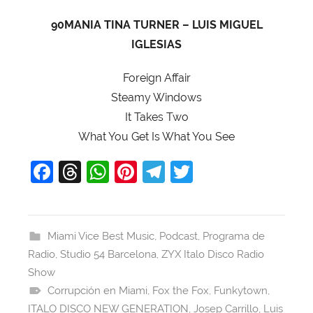
90MANIA TINA TURNER – LUIS MIGUEL
IGLESIAS
Foreign Affair
Steamy Windows
It Takes Two
What You Get Is What You See
F
T
W
Pi
T
T
a
hr
h
nt
el
w
c
e
at
er
e
itt
e
a
s
e
gr
er
Miami Vice Best Music
,
Podcast
,
Programa de
Radio
b
,
Studio 54 Barcelona
d
A
st
,
ZYX Italo Disco Radio
a
Show
o
s
p
m
Corrupción en Miami
,
Fox the Fox
,
Funkytown
,
o
p
ITALO DISCO NEW GENERATION
,
Josep Carrillo
,
Luis