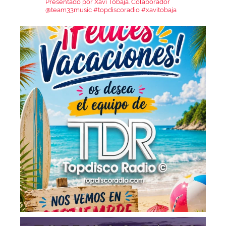
Presentado por Xavi Tobaja.
Colaborador
@team33music
#topdiscoradio #xavitobaja