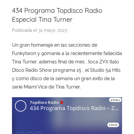
434 Programa Topdisco Radio
Especial Tina Turner
Publicada el
31 mayo, 2023
p
o
Un gran homenaje en las secciones de
r
Funkytwon y 90mania a la recientemente fallecida
X
a
Tina Turner, ademas final de mes , toca ZYX Italo
v
Disco Radio Show programa 15 , el Studio 54 Hits
i
y como disco de la semana un gran exito de la
T
serie Miami Vice de Tina Turner.
o
b
a
j
a