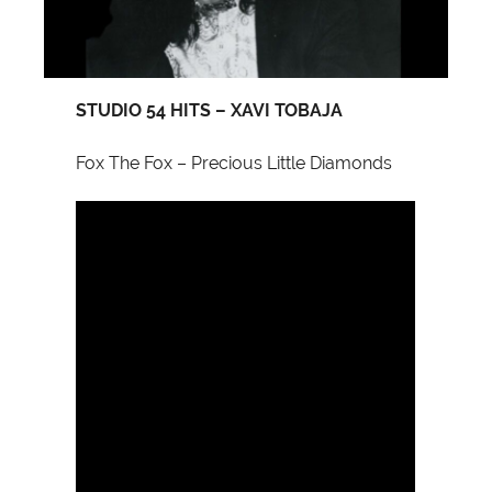
STUDIO 54 HITS – XAVI TOBAJA
Fox The Fox – Precious Little Diamonds